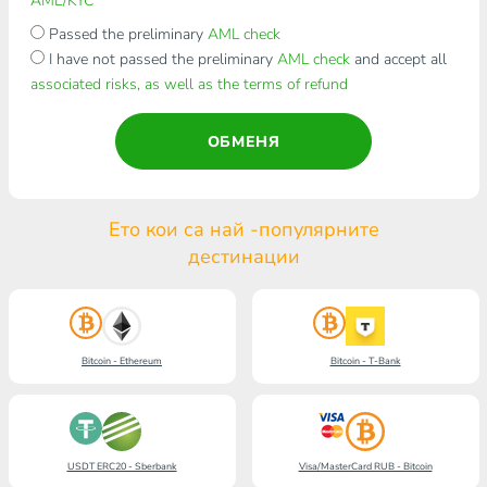
AML/KYC
Passed the preliminary
AML check
I have not passed the preliminary
AML check
and accept all
associated risks, as well as the terms of refund
ОБМЕНЯ
Ето кои са най -популярните
дестинации
Bitcoin - Ethereum
Bitcoin - T-Bank
USDT ERC20 - Sberbank
Visa/MasterCard RUB - Bitcoin