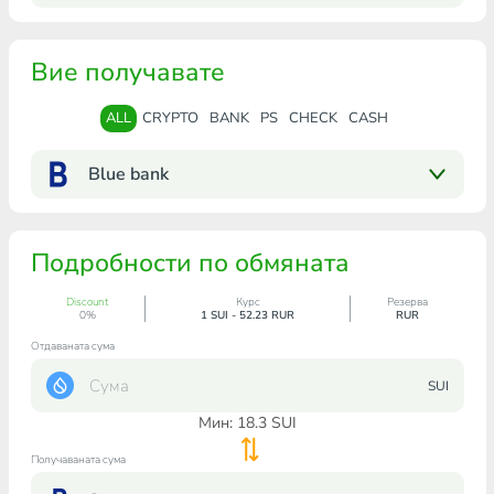
Вие получавате
ALL
CRYPTO
BANK
PS
CHECK
CASH
Blue bank
Подробности по обмяната
Discount
Курс
Резерва
0%
1 SUI - 52.23 RUR
RUR
Отдаваната сума
SUI
Мин:
18.3
SUI
Получаваната сума