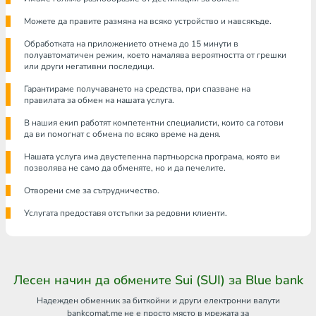
Можете да правите размяна на всяко устройство и навсякъде.
Обработката на приложението отнема до 15 минути в
полуавтоматичен режим, което намалява вероятността от грешки
или други негативни последици.
Гарантираме получаването на средства, при спазване на
правилата за обмен на нашата услуга.
В нашия екип работят компетентни специалисти, които са готови
да ви помогнат с обмена по всяко време на деня.
Нашата услуга има двустепенна партньорска програма, която ви
позволява не само да обменяте, но и да печелите.
Отворени сме за сътрудничество.
Услугата предоставя отстъпки за редовни клиенти.
Лесен начин да обмените Sui (SUI) за Blue bank
Надежден обменник за биткойни и други електронни валути
bankcomat.me не е просто място в мрежата за