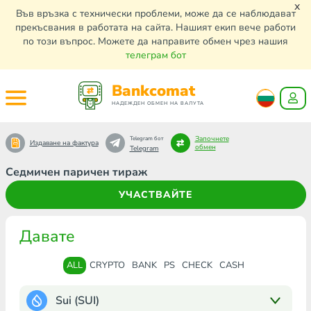
x
Във връзка с технически проблеми, може да се наблюдават
прекъсвания в работата на сайта. Нашият екип вече работи
по този въпрос. Можете да направите обмен чрез нашия
телеграм бот
Bankcomat
НАДЕЖДЕН ОБМЕН НА ВАЛУТА
Започнете
Telegram бот
Издаване на фактура
обмен
Telegram
Седмичен паричен тираж
УЧАСТВАЙТЕ
Давате
ALL
CRYPTO
BANK
PS
CHECK
CASH
Sui (SUI)