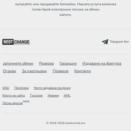
купувайте или продавайте биткойни. Нашата услуга включва
голям брой електронни посоки за обмен
валути.
Telegram бот
започнете обмен
Резерва
Гаранция
Издаване на фактура
Отзиви
За партньори
Правила
Контакти
Wiki
Политика
Често задавани въпроси
Карта на сайта
Търсене
Новини
AML
new
Лесна версия
© 2016-2026 bankcomat.me