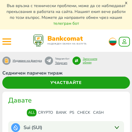
x
Във връзка с технически проблеми, може да се наблюдават
прекъсвания в работата на сайта. Нашият екип вече работи
по този въпрос. Можете да направите обмен чрез нашия
телеграм бот
Bankcomat
НАДЕЖДЕН ОБМЕН НА ВАЛУТА
Започнете
Telegram бот
Издаване на фактура
обмен
Telegram
Седмичен паричен тираж
УЧАСТВАЙТЕ
Давате
ALL
CRYPTO
BANK
PS
CHECK
CASH
Sui (SUI)