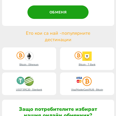
ОБМЕНЯ
Ето кои са най -популярните
дестинации
Bitcoin - Ethereum
Bitcoin - T-Bank
USDT ERC20 - Sberbank
Visa/MasterCard RUB - Bitcoin
Защо потребителите избират
нашия онлайн обменник?