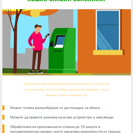
Можем да описваме предимствата на нашата услуга за
дълго време, но е по-добре да опитате веднъж, за да
оцените сами качеството й.
Имаме голямо разнообразие от дестинации за обмен.
Можете да правите размяна на всяко устройство и навсякъде.
Обработката на приложението отнема до 15 минути в
полуавтоматичен режим, което намалява вероятността от грешки