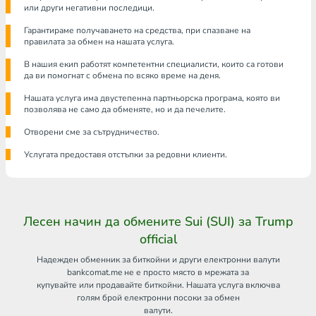
или други негативни последици.
Гарантираме получаването на средства, при спазване на
правилата за обмен на нашата услуга.
В нашия екип работят компетентни специалисти, които са готови
да ви помогнат с обмена по всяко време на деня.
Нашата услуга има двустепенна партньорска програма, която ви
позволява не само да обменяте, но и да печелите.
Отворени сме за сътрудничество.
Услугата предоставя отстъпки за редовни клиенти.
Лесен начин да обмените Sui (SUI) за Trump
official
Надежден обменник за биткойни и други електронни валути
bankcomat.me не е просто място в мрежата за
купувайте или продавайте биткойни. Нашата услуга включва
голям брой електронни посоки за обмен
валути.