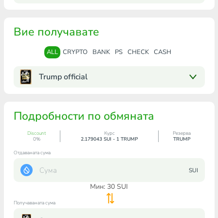
Вие получавате
ALL
CRYPTO
BANK
PS
CHECK
CASH
Trump official
Подробности по обмяната
Discount
Курс
Резерва
0%
2.179043 SUI - 1 TRUMP
TRUMP
Отдаваната сума
SUI
Мин:
30
SUI
Получаваната сума