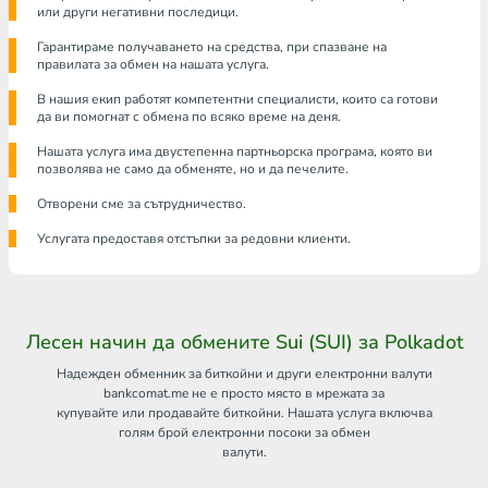
или други негативни последици.
Гарантираме получаването на средства, при спазване на
правилата за обмен на нашата услуга.
В нашия екип работят компетентни специалисти, които са готови
да ви помогнат с обмена по всяко време на деня.
Нашата услуга има двустепенна партньорска програма, която ви
позволява не само да обменяте, но и да печелите.
Отворени сме за сътрудничество.
Услугата предоставя отстъпки за редовни клиенти.
Лесен начин да обмените Sui (SUI) за Polkadot
Надежден обменник за биткойни и други електронни валути
bankcomat.me не е просто място в мрежата за
купувайте или продавайте биткойни. Нашата услуга включва
голям брой електронни посоки за обмен
валути.