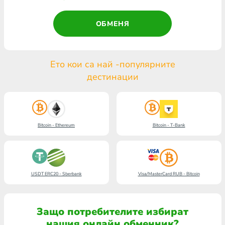
ОБМЕНЯ
Ето кои са най -популярните
дестинации
Bitcoin - Ethereum
Bitcoin - T-Bank
USDT ERC20 - Sberbank
Visa/MasterCard RUB - Bitcoin
Защо потребителите избират
нашия онлайн обменник?