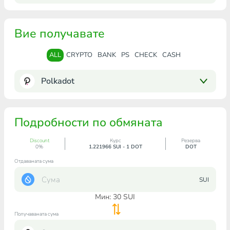
Вие получавате
ALL
CRYPTO
BANK
PS
CHECK
CASH
Polkadot
Подробности по обмяната
Discount
Курс
Резерва
0%
1.221966 SUI - 1 DOT
DOT
Отдаваната сума
SUI
Мин:
30
SUI
Получаваната сума