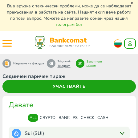
x
Във връзка с технически проблеми, може да се наблюдават
прекъсвания в работата на сайта. Нашият екип вече работи
по този въпрос. Можете да направите обмен чрез нашия
телеграм бот
Bankcomat
НАДЕЖДЕН ОБМЕН НА ВАЛУТА
Започнете
Telegram бот
Издаване на фактура
обмен
Telegram
Седмичен паричен тираж
УЧАСТВАЙТЕ
Давате
ALL
CRYPTO
BANK
PS
CHECK
CASH
Sui (SUI)