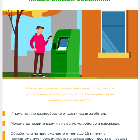
Можем да описваме предимствата на нашата услуга за
дълго време, но е по-добре да опитате веднъж, за да
оцените сами качеството й.
Имаме голямо разнообразие от дестинации за обмен.
Можете да правите размяна на всяко устройство и навсякъде.
Обработката на приложението отнема до 15 минути в
полуавтоматичен режим, което намалява вероятността от грешки