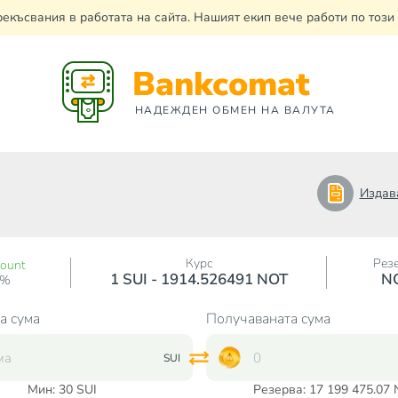
рекъсвания в работата на сайта. Нашият екип вече работи по тоз
Bankcomat
НАДЕЖДЕН ОБМЕН НА ВАЛУТА
Издав
Курс
Рез
count
1 SUI - 1914.526491 NOT
N
0%
а сума
Получаваната сума
SUI
Мин:
30
SUI
Резерва: 17 199 475.07