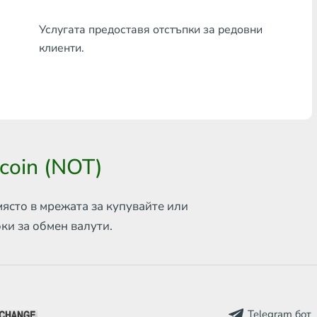
Всяка банка THB
Услугата предоставя отстъпки за редовни
клиенти.
Visa/MasterCard MDL
Visa/MasterCard AMD
Visa/MasterCard TRY
Bitcoin
coin (NOT)
Ethereum
Litecoin
място в мрежата за
купувайте или
оки за обмен
валути.
Bitcoin Cash
Ripple
Dash
Telegram бот