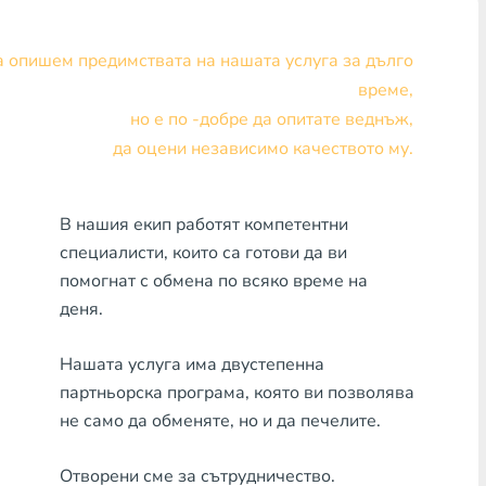
Visa/MasterCard KZT
 опишем предимствата на нашата услуга за дълго
Visa/MasterCard USD
време,
но е по -добре да опитате веднъж,
Visa/MasterCard EUR
да оцени независимо качеството му.
Банка Хоум Кредит
В нашия екип работят компетентни
Всяка банка MDL
специалисти, които са готови да ви
Всяка банка AMD
помогнат с обмена по всяко време на
деня.
Всяка банка KGS
Нашата услуга има двустепенна
Всяка банка UZS
партньорска програма, която ви позволява
Всяка банка GEL
не само да обменяте, но и да печелите.
Всяка банка PLN
Отворени сме за сътрудничество.