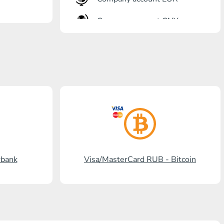
Company account CNY
Откритие банк
Gazprombank
Пощенска банка
Промсвязбанк
Руски стандарт
Россельхозбанк
rbank
Visa/MasterCard RUB - Bitcoin
Visa/MasterCard KGS
Kaspi Bank
HalykBank