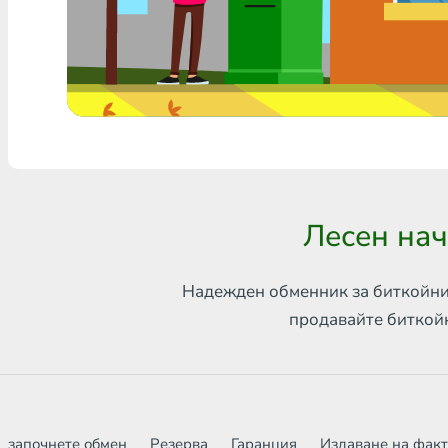
Всяка банка THB
Visa/MasterCard MDL
Visa/MasterCard AMD
Visa/MasterCard TRY
Bitcoin
Лесен нач
Ethereum
Litecoin
Надежден обменник за биткойни
продавайте биткой
Bitcoin Cash
Ripple
Dash
започнете обмен
Резерва
Гаранция
Издаване на фак