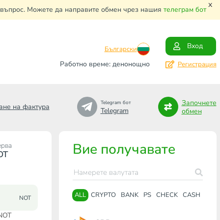
x
и въпрос. Можете да направите обмен чрез нашия
телеграм бот
Вход
Български
Работно време: денонощно
Регистрация
Започнете
Telegram бот
ане на фактура
Telegram
обмен
Вие получавате
ерва
OT
ALL
CRYPTO
BANK
PS
CHECK
CASH
NOT
 NOT