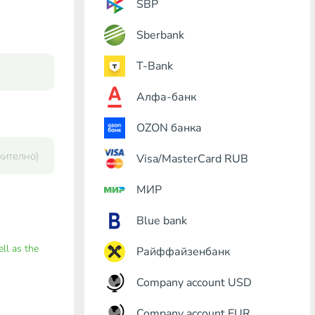
SBP
Sberbank
T-Bank
Алфа-банк
OZON банка
Visa/MasterCard RUB
МИР
Blue bank
ell as the
Райффайзенбанк
Company account USD
Company account EUR