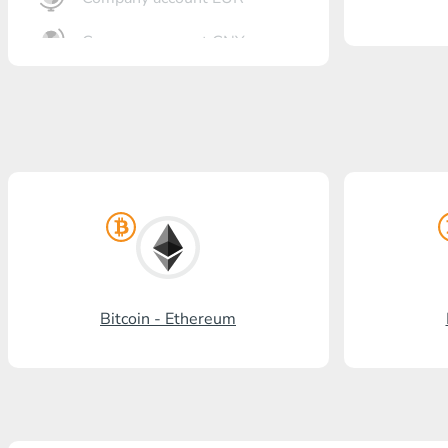
Company account CNY
Откритие банк
Gazprombank
Пощенска банка
Промсвязбанк
Руски стандарт
Россельхозбанк
Bitcoin - Ethereum
Visa/MasterCard KGS
Kaspi Bank
HalykBank