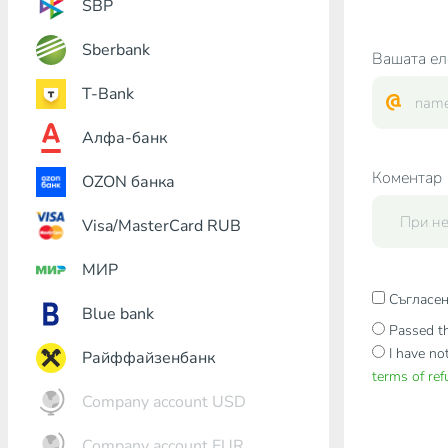
SBP
Sberbank
Вашата ел
T-Bank
Алфа-банк
Коментар
OZON банка
Visa/MasterCard RUB
МИР
Съгласен
Blue bank
Passed th
I have no
Райффайзенбанк
terms of re
Company account USD
Company account EUR