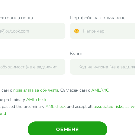
ектронна поща
Портфейл за получаване
Купон
 съм с
правилата за обмяната
. Съгласен съм с
AML/KYC
e preliminary
AML check
t passed the preliminary
AML check
and accept all
associated risks, as w
fund
ОБМЕНЯ