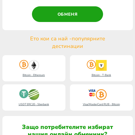
ОБМЕНЯ
Ето кои са най -популярните
дестинации
Bitcoin - Ethereum
Bitcoin - T-Bank
USDT ERC20 - Sberbank
Visa/MasterCard RUB - Bitcoin
Защо потребителите избират
нашия онлайн обменник?