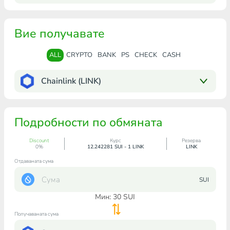
Вие получавате
ALL
CRYPTO
BANK
PS
CHECK
CASH
Chainlink (LINK)
Подробности по обмяната
Discount
Курс
Резерва
0%
12.242281 SUI - 1 LINK
LINK
Отдаваната сума
SUI
Мин:
30
SUI
Получаваната сума