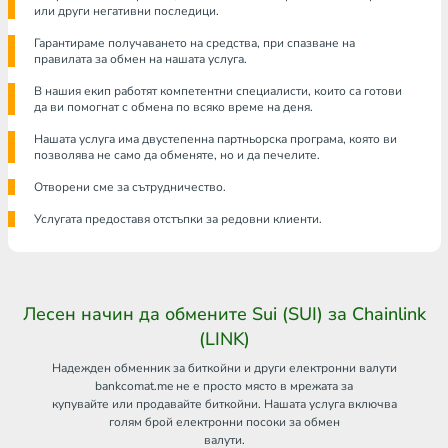
или други негативни последици.
Гарантираме получаването на средства, при спазване на
правилата за обмен на нашата услуга.
В нашия екип работят компетентни специалисти, които са готови
да ви помогнат с обмена по всяко време на деня.
Нашата услуга има двустепенна партньорска програма, която ви
позволява не само да обменяте, но и да печелите.
Отворени сме за сътрудничество.
Услугата предоставя отстъпки за редовни клиенти.
Лесен начин да обмените Sui (SUI) за Chainlink
(LINK)
Надежден обменник за биткойни и други електронни валути
bankcomat.me не е просто място в мрежата за
купувайте или продавайте биткойни. Нашата услуга включва
голям брой електронни посоки за обмен
валути.