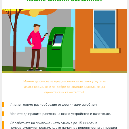
Можем да описваме предимствата на нашата услуга за
дълго време, но е по-добре да опитате веднъж, за да
оцените сами качеството й.
Имаме голямо разнообразие от дестинации за обмен.
Можете да правите размяна на всяко устройство и навсякъде.
Обработката на приложението отнема до 15 минути в
полуавтоматичен режим, което намалява вероятността от грешки