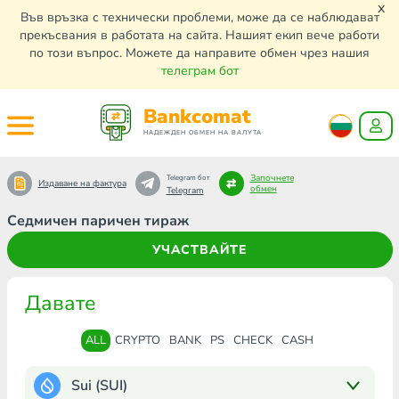
x
Във връзка с технически проблеми, може да се наблюдават
прекъсвания в работата на сайта. Нашият екип вече работи
по този въпрос. Можете да направите обмен чрез нашия
телеграм бот
Bankcomat
НАДЕЖДЕН ОБМЕН НА ВАЛУТА
Започнете
Telegram бот
Издаване на фактура
обмен
Telegram
Седмичен паричен тираж
УЧАСТВАЙТЕ
Давате
ALL
CRYPTO
BANK
PS
CHECK
CASH
Sui (SUI)