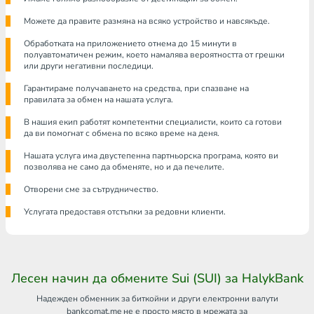
Можете да правите размяна на всяко устройство и навсякъде.
Обработката на приложението отнема до 15 минути в
полуавтоматичен режим, което намалява вероятността от грешки
или други негативни последици.
Гарантираме получаването на средства, при спазване на
правилата за обмен на нашата услуга.
В нашия екип работят компетентни специалисти, които са готови
да ви помогнат с обмена по всяко време на деня.
Нашата услуга има двустепенна партньорска програма, която ви
позволява не само да обменяте, но и да печелите.
Отворени сме за сътрудничество.
Услугата предоставя отстъпки за редовни клиенти.
Лесен начин да обмените Sui (SUI) за HalykBank
Надежден обменник за биткойни и други електронни валути
bankcomat.me не е просто място в мрежата за