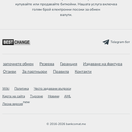
купувайте или продавайте биткойни. Нашата услуга включва
голям брой електронни посоки за обмен
валути.
Telegram бот
започнете обмен
Резерва
Гаранция
Издаване на фактура
Отзиви
За партньори
Правила
Контакти
Wiki
Политика
Често задавани въпроси
Карта на сайта
Търсене
Новини
AML
new
Лесна версия
© 2016-2026 bankcomat.me