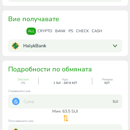
Вие получавате
ALL
CRYPTO
BANK
PS
CHECK
CASH
HalykBank
Подробности по обмяната
Discount
Курс
Резерва
0%
1 SUI - 287.6 KZT
KZT
Отдаваната сума
SUI
Мин:
63.5
SUI
Получаваната сума