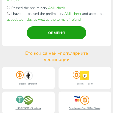
AML/KYC
Passed the preliminary
AML check
I have not passed the preliminary
AML check
and accept all
associated risks, as well as the terms of refund
ОБМЕНЯ
Ето кои са най -популярните
дестинации
Bitcoin - Ethereum
Bitcoin - T-Bank
USDT ERC20 - Sberbank
Visa/MasterCard RUB - Bitcoin