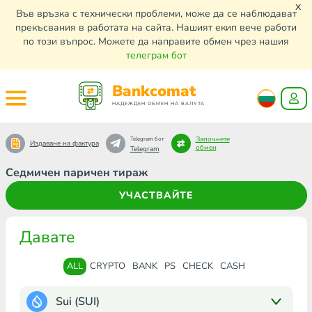
x
Във връзка с технически проблеми, може да се наблюдават
прекъсвания в работата на сайта. Нашият екип вече работи
по този въпрос. Можете да направите обмен чрез нашия
телеграм бот
Bankcomat
НАДЕЖДЕН ОБМЕН НА ВАЛУТА
Започнете
Telegram бот
Издаване на фактура
обмен
Telegram
Седмичен паричен тираж
УЧАСТВАЙТЕ
Давате
ALL
CRYPTO
BANK
PS
CHECK
CASH
Sui (SUI)