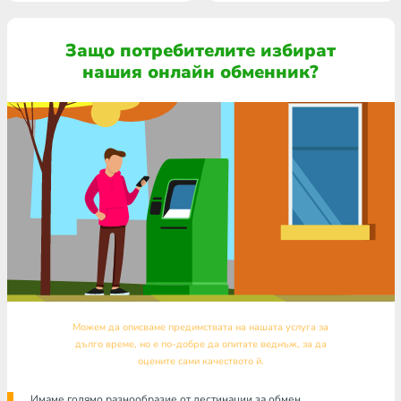
Защо потребителите избират
нашия онлайн обменник?
Можем да описваме предимствата на нашата услуга за
дълго време, но е по-добре да опитате веднъж, за да
оцените сами качеството й.
Имаме голямо разнообразие от дестинации за обмен.