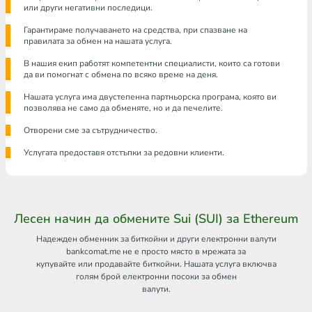
или други негативни последици.
Гарантираме получаването на средства, при спазване на
правилата за обмен на нашата услуга.
В нашия екип работят компетентни специалисти, които са готови
да ви помогнат с обмена по всяко време на деня.
Нашата услуга има двустепенна партньорска програма, която ви
позволява не само да обменяте, но и да печелите.
Отворени сме за сътрудничество.
Услугата предоставя отстъпки за редовни клиенти.
Лесен начин да обмените Sui (SUI) за Ethereum
Надежден обменник за биткойни и други електронни валути
bankcomat.me не е просто място в мрежата за
купувайте или продавайте биткойни. Нашата услуга включва
голям брой електронни посоки за обмен
валути.