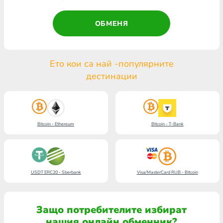
ОБМЕНЯ
Ето кои са най -популярните
дестинации
Bitcoin - Ethereum
Bitcoin - T-Bank
USDT ERC20 - Sberbank
Visa/MasterCard RUB - Bitcoin
Защо потребителите избират
нашия онлайн обменник?