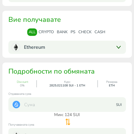
Вие получавате
ALL
CRYPTO
BANK
PS
CHECK
CASH
Ethereum
Подробности по обмяната
Discount
Курс
Резерва
0%
2825.021108 SUI - 1 ETH
ETH
Отдаваната сума
SUI
Мин:
124
SUI
Получаваната сума