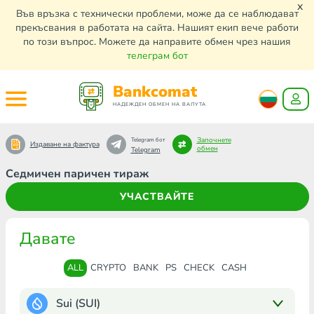
x
Във връзка с технически проблеми, може да се наблюдават
прекъсвания в работата на сайта. Нашият екип вече работи
по този въпрос. Можете да направите обмен чрез нашия
телеграм бот
Bankcomat
НАДЕЖДЕН ОБМЕН НА ВАЛУТА
Започнете
Telegram бот
Издаване на фактура
обмен
Telegram
Седмичен паричен тираж
УЧАСТВАЙТЕ
Давате
ALL
CRYPTO
BANK
PS
CHECK
CASH
Sui (SUI)