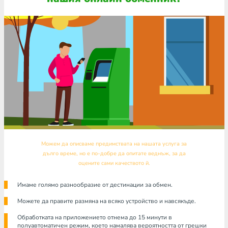
Можем да описваме предимствата на нашата услуга за
дълго време, но е по-добре да опитате веднъж, за да
оцените сами качеството й.
Имаме голямо разнообразие от дестинации за обмен.
Можете да правите размяна на всяко устройство и навсякъде.
Обработката на приложението отнема до 15 минути в
полуавтоматичен режим, което намалява вероятността от грешки