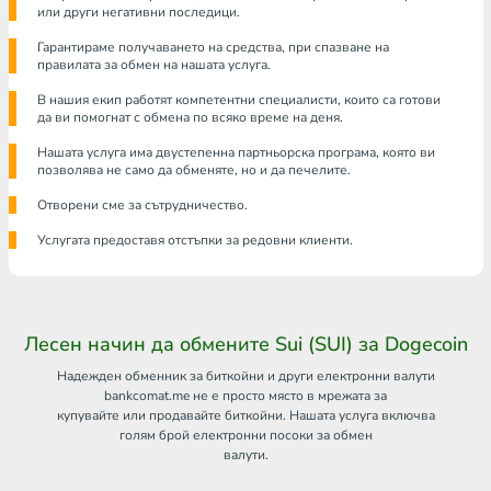
или други негативни последици.
Гарантираме получаването на средства, при спазване на
правилата за обмен на нашата услуга.
В нашия екип работят компетентни специалисти, които са готови
да ви помогнат с обмена по всяко време на деня.
Нашата услуга има двустепенна партньорска програма, която ви
позволява не само да обменяте, но и да печелите.
Отворени сме за сътрудничество.
Услугата предоставя отстъпки за редовни клиенти.
Лесен начин да обмените Sui (SUI) за Dogecoin
Надежден обменник за биткойни и други електронни валути
bankcomat.me не е просто място в мрежата за
купувайте или продавайте биткойни. Нашата услуга включва
голям брой електронни посоки за обмен
валути.