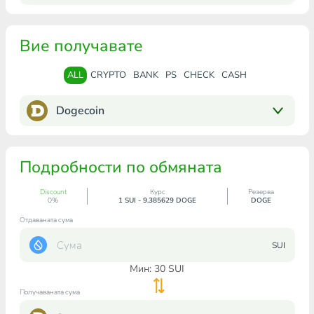
Вие получавате
ALL
CRYPTO
BANK
PS
CHECK
CASH
Dogecoin
Подробности по обмяната
Discount
Курс
Резерва
0%
1 SUI - 9.385629 DOGE
DOGE
Отдаваната сума
SUI
Мин:
30
SUI
Получаваната сума