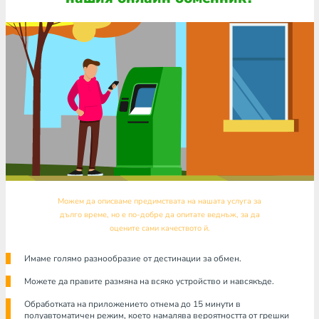
Можем да описваме предимствата на нашата услуга за
дълго време, но е по-добре да опитате веднъж, за да
оцените сами качеството й.
Имаме голямо разнообразие от дестинации за обмен.
Можете да правите размяна на всяко устройство и навсякъде.
Обработката на приложението отнема до 15 минути в
полуавтоматичен режим, което намалява вероятността от грешки