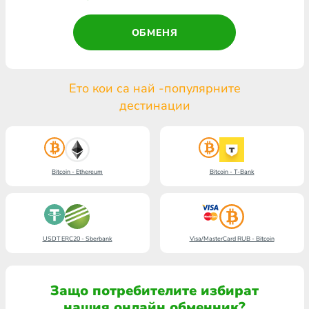
ОБМЕНЯ
Ето кои са най -популярните
дестинации
Bitcoin - Ethereum
Bitcoin - T-Bank
USDT ERC20 - Sberbank
Visa/MasterCard RUB - Bitcoin
Защо потребителите избират
нашия онлайн обменник?