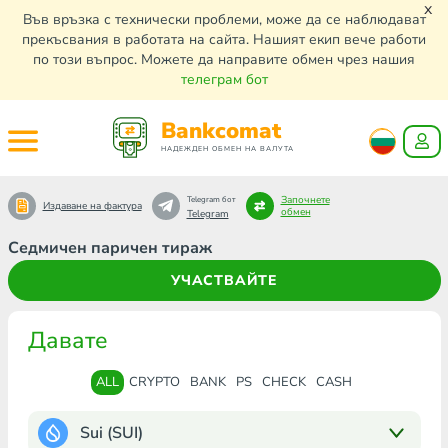
x
Във връзка с технически проблеми, може да се наблюдават
прекъсвания в работата на сайта. Нашият екип вече работи
по този въпрос. Можете да направите обмен чрез нашия
телеграм бот
Bankcomat
НАДЕЖДЕН ОБМЕН НА ВАЛУТА
Започнете
Telegram бот
Издаване на фактура
обмен
Telegram
Седмичен паричен тираж
УЧАСТВАЙТЕ
Давате
ALL
CRYPTO
BANK
PS
CHECK
CASH
Sui (SUI)