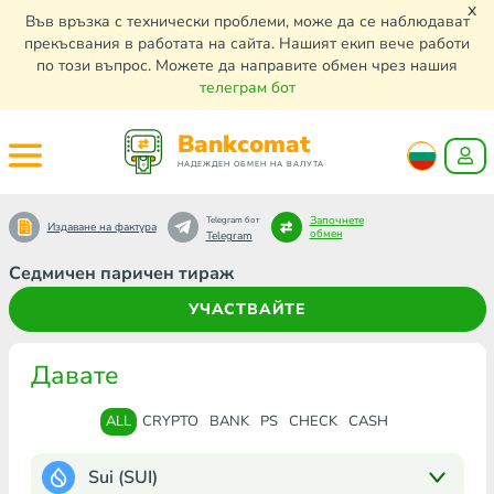
x
Във връзка с технически проблеми, може да се наблюдават
прекъсвания в работата на сайта. Нашият екип вече работи
по този въпрос. Можете да направите обмен чрез нашия
телеграм бот
Bankcomat
НАДЕЖДЕН ОБМЕН НА ВАЛУТА
Започнете
Telegram бот
Издаване на фактура
обмен
Telegram
Седмичен паричен тираж
УЧАСТВАЙТЕ
Давате
ALL
CRYPTO
BANK
PS
CHECK
CASH
Sui (SUI)