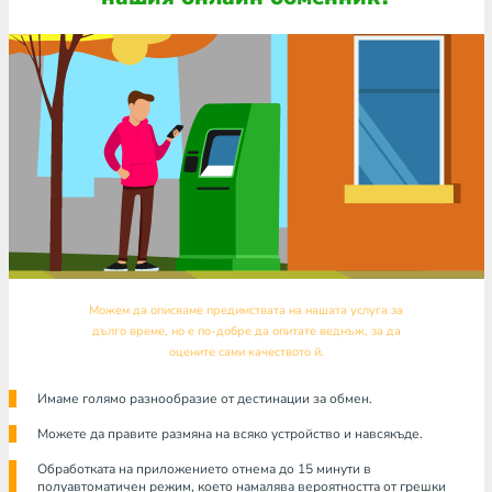
Можем да описваме предимствата на нашата услуга за
дълго време, но е по-добре да опитате веднъж, за да
оцените сами качеството й.
Имаме голямо разнообразие от дестинации за обмен.
Можете да правите размяна на всяко устройство и навсякъде.
Обработката на приложението отнема до 15 минути в
полуавтоматичен режим, което намалява вероятността от грешки