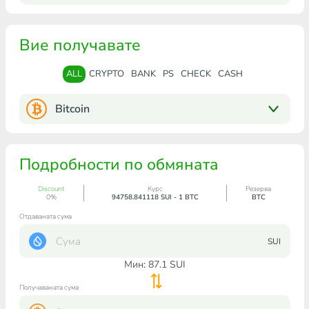
Вие получавате
ALL
CRYPTO
BANK
PS
CHECK
CASH
Bitcoin
Подробности по обмяната
Discount
Курс
Резерва
0%
94758.841118 SUI - 1 BTC
BTC
Отдаваната сума
SUI
Мин:
87.1
SUI
Получаваната сума