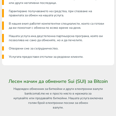
или други негативни последици.
Гарантираме получаването на средства, при спазване на
правилата за обмен на нашата услуга.
В нашия екип работят компетентни специалисти, които са готови
да ви помогнат с обмена по всяко време на деня.
Нашата услуга има двустепенна партньорска програма, която ви
позволява не само да обменяте, но и да печелите.
Отворени сме за сътрудничество.
Услугата предоставя отстъпки за редовни клиенти.
Лесен начин да обмените Sui (SUI) за Bitcoin
Надежден обменник за биткойни и други електронни валути
bankcomat.me не е просто място в мрежата за
купувайте или продавайте биткойни. Нашата услуга включва
голям брой електронни посоки за обмен
валути.