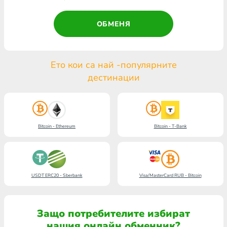
ОБМЕНЯ
Ето кои са най -популярните
дестинации
Bitcoin - Ethereum
Bitcoin - T-Bank
USDT ERC20 - Sberbank
Visa/MasterCard RUB - Bitcoin
Защо потребителите избират
нашия онлайн обменник?