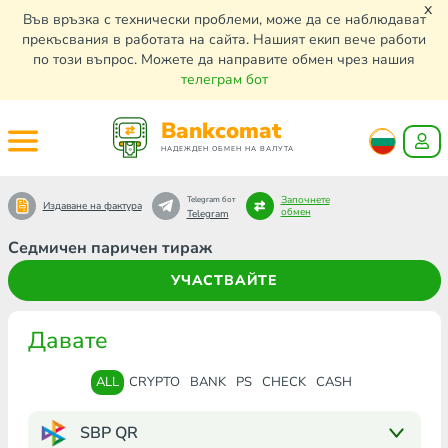
x
Във връзка с технически проблеми, може да се наблюдават
прекъсвания в работата на сайта. Нашият екип вече работи
по този въпрос. Можете да направите обмен чрез нашия
телеграм бот
Bankcomat
НАДЕЖДЕН ОБМЕН НА ВАЛУТА
Започнете
Telegram бот
Издаване на фактура
обмен
Telegram
Седмичен паричен тираж
УЧАСТВАЙТЕ
Давате
ALL
CRYPTO
BANK
PS
CHECK
CASH
SBP QR