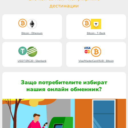
дестинации
Bitcoin - Ethereum
Bitcoin - T-Bank
USDT ERC20 - Sberbank
Visa/MasterCard RUB - Bitcoin
Защо потребителите избират
нашия онлайн обменник?