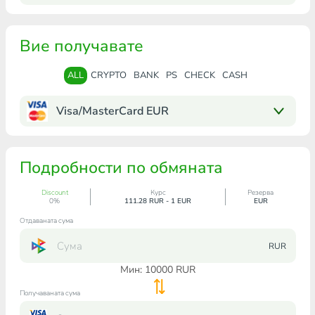
Вие получавате
ALL
CRYPTO
BANK
PS
CHECK
CASH
Visa/MasterCard EUR
Подробности по обмяната
Discount
Курс
Резерва
0%
111.28 RUR - 1 EUR
EUR
Отдаваната сума
RUR
Мин:
10000
RUR
Получаваната сума