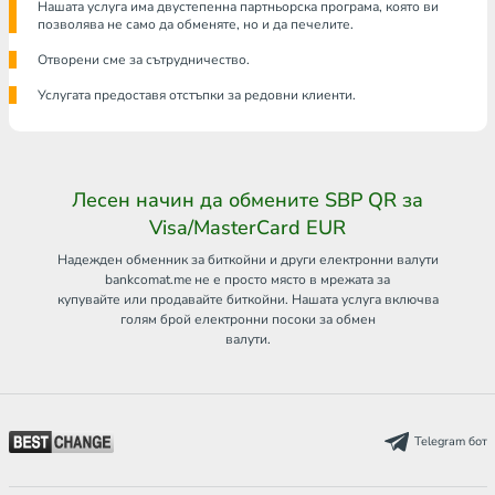
Нашата услуга има двустепенна партньорска програма, която ви
позволява не само да обменяте, но и да печелите.
Отворени сме за сътрудничество.
Услугата предоставя отстъпки за редовни клиенти.
Лесен начин да обмените SBP QR за
Visa/MasterCard EUR
Надежден обменник за биткойни и други електронни валути
bankcomat.me не е просто място в мрежата за
купувайте или продавайте биткойни. Нашата услуга включва
голям брой електронни посоки за обмен
валути.
Telegram бот