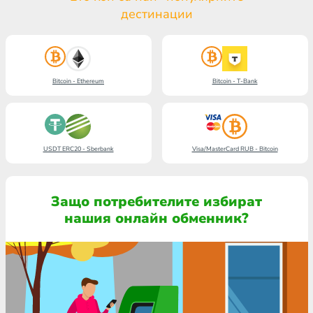
дестинации
Bitcoin - Ethereum
Bitcoin - T-Bank
USDT ERC20 - Sberbank
Visa/MasterCard RUB - Bitcoin
Защо потребителите избират
нашия онлайн обменник?