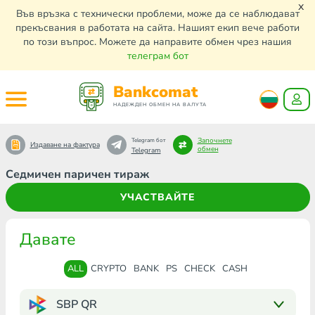
x
Във връзка с технически проблеми, може да се наблюдават
прекъсвания в работата на сайта. Нашият екип вече работи
по този въпрос. Можете да направите обмен чрез нашия
телеграм бот
Bankcomat
НАДЕЖДЕН ОБМЕН НА ВАЛУТА
Започнете
Telegram бот
Издаване на фактура
обмен
Telegram
Седмичен паричен тираж
УЧАСТВАЙТЕ
Давате
ALL
CRYPTO
BANK
PS
CHECK
CASH
SBP QR