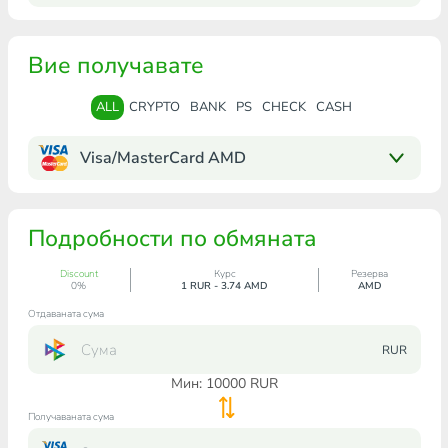
Вие получавате
ALL
CRYPTO
BANK
PS
CHECK
CASH
Visa/MasterCard AMD
Подробности по обмяната
Discount
Курс
Резерва
0%
1 RUR - 3.74 AMD
AMD
Отдаваната сума
RUR
Мин:
10000
RUR
Получаваната сума