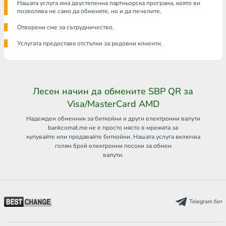
Нашата услуга има двустепенна партньорска програма, която ви
позволява не само да обменяте, но и да печелите.
Отворени сме за сътрудничество.
Услугата предоставя отстъпки за редовни клиенти.
Лесен начин да обмените SBP QR за
Visa/MasterCard AMD
Надежден обменник за биткойни и други електронни валути
bankcomat.me не е просто място в мрежата за
купувайте или продавайте биткойни. Нашата услуга включва
голям брой електронни посоки за обмен
валути.
Telegram бот