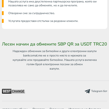
Нашата услуга има двустепенна партньорска програма, която ви
позволява не само да обменяте, но и да печелите.
Отворени сме за сътрудничество.
Услугата предоставя отстъпки за редовни клиенти.
Лесен начин да обмените SBP QR за USDT TRC20
Надежден обменник за биткойни и други електронни валути
bankcomat.me не е просто място в мрежата за
купувайте или продавайте биткойни. Нашата услуга включва
голям брой електронни посоки за обмен
валути.
Telegram бот