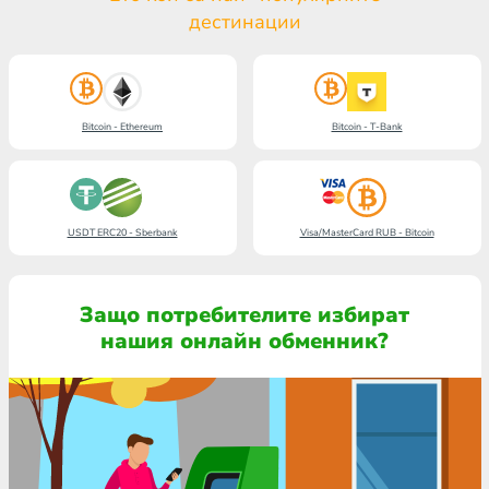
дестинации
Bitcoin - Ethereum
Bitcoin - T-Bank
USDT ERC20 - Sberbank
Visa/MasterCard RUB - Bitcoin
Защо потребителите избират
нашия онлайн обменник?