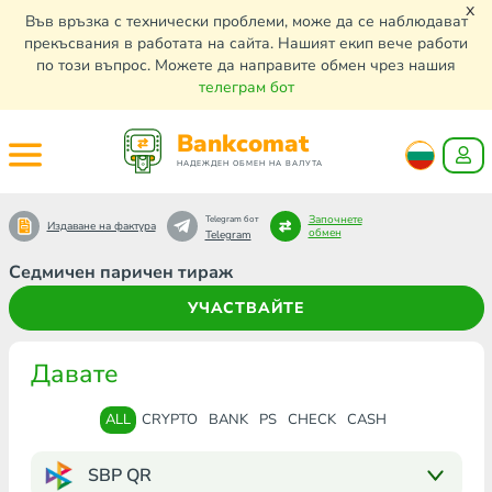
x
Във връзка с технически проблеми, може да се наблюдават
прекъсвания в работата на сайта. Нашият екип вече работи
по този въпрос. Можете да направите обмен чрез нашия
телеграм бот
Bankcomat
НАДЕЖДЕН ОБМЕН НА ВАЛУТА
Започнете
Telegram бот
Издаване на фактура
обмен
Telegram
Седмичен паричен тираж
УЧАСТВАЙТЕ
Давате
ALL
CRYPTO
BANK
PS
CHECK
CASH
SBP QR