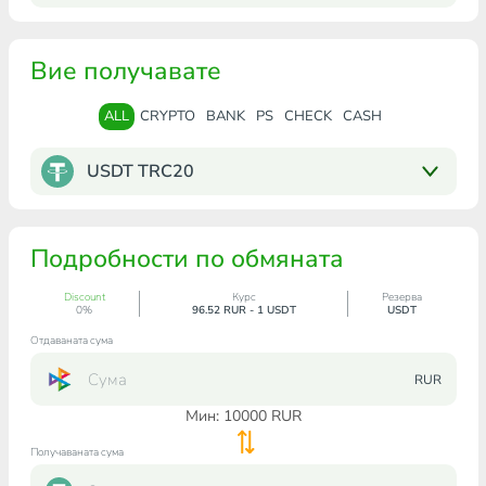
Вие получавате
ALL
CRYPTO
BANK
PS
CHECK
CASH
USDT TRC20
Подробности по обмяната
Discount
Курс
Резерва
0%
96.52 RUR - 1 USDT
USDT
Отдаваната сума
RUR
Мин:
10000
RUR
Получаваната сума