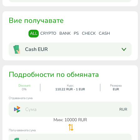
Вие получавате
ALL
CRYPTO
BANK
PS
CHECK
CASH
Cash EUR
Подробности по обмяната
Discount
Курс
Резерва
0%
110.22 RUR - 1 EUR
EUR
Отдаваната сума
RUR
Мин:
10000
RUR
Получаваната сума