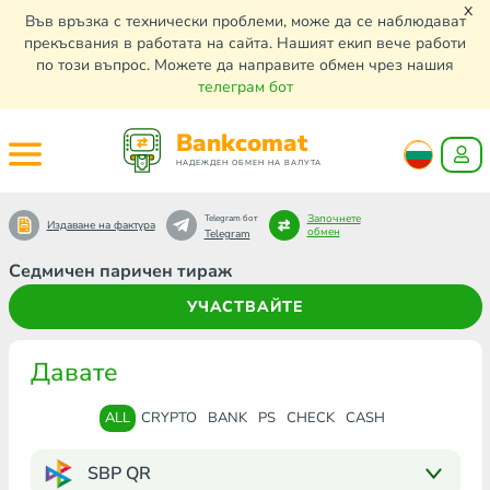
x
Във връзка с технически проблеми, може да се наблюдават
прекъсвания в работата на сайта. Нашият екип вече работи
по този въпрос. Можете да направите обмен чрез нашия
телеграм бот
Bankcomat
НАДЕЖДЕН ОБМЕН НА ВАЛУТА
Започнете
Telegram бот
Издаване на фактура
обмен
Telegram
Седмичен паричен тираж
УЧАСТВАЙТЕ
Давате
ALL
CRYPTO
BANK
PS
CHECK
CASH
SBP QR