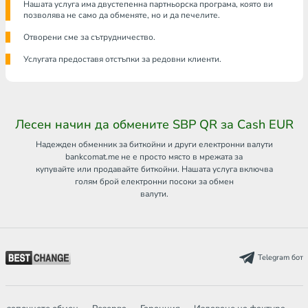
Нашата услуга има двустепенна партньорска програма, която ви
позволява не само да обменяте, но и да печелите.
Отворени сме за сътрудничество.
Услугата предоставя отстъпки за редовни клиенти.
Лесен начин да обмените SBP QR за Cash EUR
Надежден обменник за биткойни и други електронни валути
bankcomat.me не е просто място в мрежата за
купувайте или продавайте биткойни. Нашата услуга включва
голям брой електронни посоки за обмен
валути.
Telegram бот