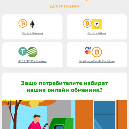
дестинации
Bitcoin - Ethereum
Bitcoin - T-Bank
USDT ERC20 - Sberbank
Visa/MasterCard RUB - Bitcoin
Защо потребителите избират
нашия онлайн обменник?