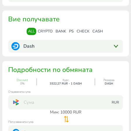
Вие получавате
ALL
CRYPTO
BANK
PS
CHECK
CASH
Dash
Подробности по обмяната
Discount
Курс
Резерва
0%
3322.27 RUR - 1 DASH
DASH
Отдаваната сума
RUR
Мин:
10000
RUR
Получаваната сума