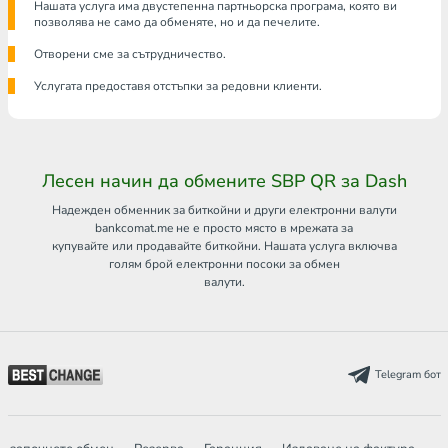
Нашата услуга има двустепенна партньорска програма, която ви
позволява не само да обменяте, но и да печелите.
Отворени сме за сътрудничество.
Услугата предоставя отстъпки за редовни клиенти.
Лесен начин да обмените SBP QR за Dash
Надежден обменник за биткойни и други електронни валути
bankcomat.me не е просто място в мрежата за
купувайте или продавайте биткойни. Нашата услуга включва
голям брой електронни посоки за обмен
валути.
Telegram бот