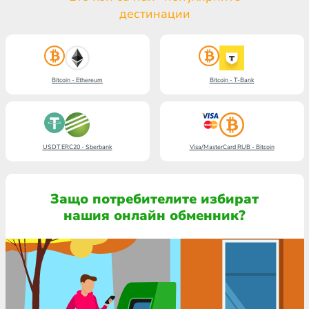
дестинации
Bitcoin - Ethereum
Bitcoin - T-Bank
USDT ERC20 - Sberbank
Visa/MasterCard RUB - Bitcoin
Защо потребителите избират
нашия онлайн обменник?