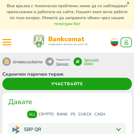
x
Във връзка с технически проблеми, може да се наблюдават
прекъсвания в работата на сайта. Нашият екип вече работи
по този въпрос. Можете да направите обмен чрез нашия
телеграм бот
Bankcomat
НАДЕЖДЕН ОБМЕН НА ВАЛУТА
Започнете
Telegram бот
Издаване на фактура
обмен
Telegram
Седмичен паричен тираж
УЧАСТВАЙТЕ
Давате
ALL
CRYPTO
BANK
PS
CHECK
CASH
SBP QR