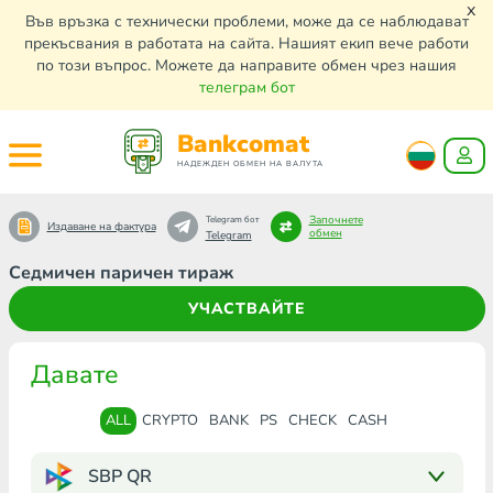
x
Във връзка с технически проблеми, може да се наблюдават
прекъсвания в работата на сайта. Нашият екип вече работи
по този въпрос. Можете да направите обмен чрез нашия
телеграм бот
Bankcomat
НАДЕЖДЕН ОБМЕН НА ВАЛУТА
Започнете
Telegram бот
Издаване на фактура
обмен
Telegram
Седмичен паричен тираж
УЧАСТВАЙТЕ
Давате
ALL
CRYPTO
BANK
PS
CHECK
CASH
SBP QR