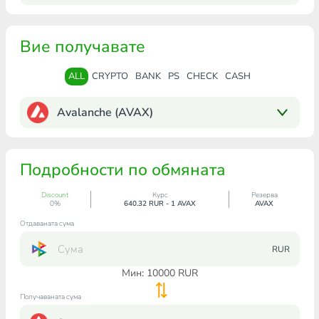
Вие получавате
ALL
CRYPTO
BANK
PS
CHECK
CASH
Avalanche (AVAX)
Подробности по обмяната
Discount
Курс
Резерва
0%
640.32 RUR - 1 AVAX
AVAX
Отдаваната сума
RUR
Мин:
10000
RUR
Получаваната сума