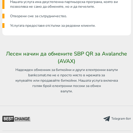
Нашата услуга има двустепенна партньорска програма, която ви
позволява не само да обменяте, но и да печелите.
Отворени сме за сътрудничество.
Услугата предоставя отстъпки за редовни клиенти.
Лесен начин да обмените SBP QR за Avalanche
(AVAX)
Надежден обменник за биткойни и други електронни валути
bankcomat.me не е просто място в мрежата за
купувайте или продавайте биткойни. Нашата услуга включва
голям брой електронни посоки за обмен
валути.
Telegram бот