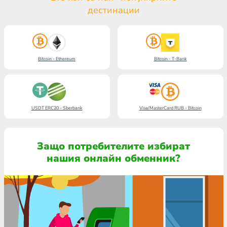
дестинации
Bitcoin - Ethereum
Bitcoin - T-Bank
USDT ERC20 - Sberbank
Visa/MasterCard RUB - Bitcoin
Защо потребителите избират
нашия онлайн обменник?