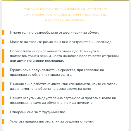
Можем да описваме предимствата на нашата услуга за
дълго време, но е по-добре да опитате веднъж, за да
оцените сами качеството й.
Имаме голямо разнообразие от дестинации за обмен.
Можете да правите размяна на всяко устройство и навсякъде.
Обработката на приложението отнема до 15 минути в
полуавтоматичен режим, което намалява вероятността от грешки
или други негативни последици.
Гарантираме получаването на средства, при спазване на
правилата за обмен на нашата услуга.
В нашия екип работят компетентни специалисти, които са готови
да ви помогнат с обмена по всяко време на деня.
Нашата услуга има двустепенна партньорска програма, която ви
позволява не само да обменяте, но и да печелите.
Отворени сме за сътрудничество.
Услугата предоставя отстъпки за редовни клиенти.