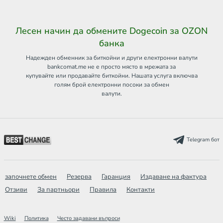
Лесен начин да обмените Dogecoin за OZON
банка
Надежден обменник за биткойни и други електронни валути
bankcomat.me не е просто място в мрежата за
купувайте или продавайте биткойни. Нашата услуга включва
голям брой електронни посоки за обмен
валути.
Telegram бот
започнете обмен
Резерва
Гаранция
Издаване на фактура
Отзиви
За партньори
Правила
Контакти
Wiki
Политика
Често задавани въпроси