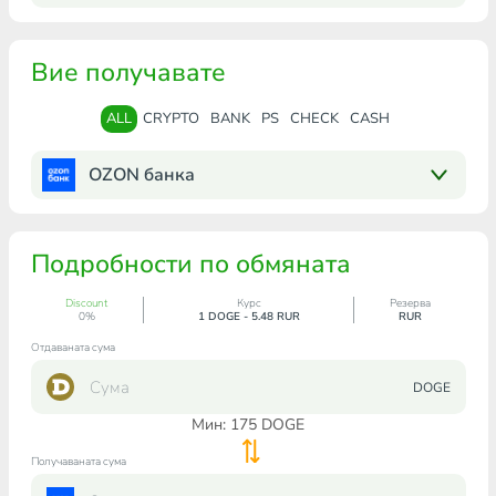
Вие получавате
ALL
CRYPTO
BANK
PS
CHECK
CASH
OZON банка
Подробности по обмяната
Discount
Курс
Резерва
0%
1 DOGE - 5.48 RUR
RUR
Отдаваната сума
DOGE
Мин:
175
DOGE
Получаваната сума