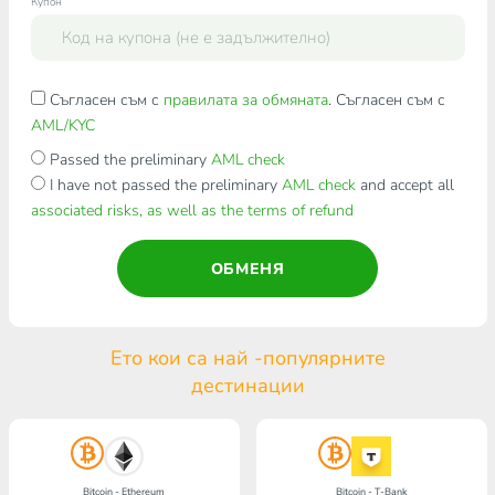
Купон
Съгласен съм с
правилата за обмяната
. Съгласен съм с
AML/KYC
Passed the preliminary
AML check
I have not passed the preliminary
AML check
and accept all
associated risks, as well as the terms of refund
ОБМЕНЯ
Ето кои са най -популярните
дестинации
Bitcoin - Ethereum
Bitcoin - T-Bank