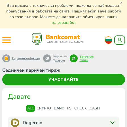
x
Във връзка с технически проблеми, може да се наблюдават
прекъсвания в работата на сайта. Нашият екип вече работи
по този въпрос. Можете да направите обмен чрез нашия
телеграм бот
Bankcomat
НАДЕЖДЕН ОБМЕН НА ВАЛУТА
Започнете
Telegram бот
Издаване на фактура
обмен
Telegram
Седмичен паричен тираж
УЧАСТВАЙТЕ
Давате
ALL
CRYPTO
BANK
PS
CHECK
CASH
Dogecoin