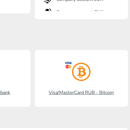
Company account CNY
Banka açma
Gazprombank
Posta bankası
Promsvyazbank
Rus standardı
Rosselkhozbank
rbank
Visa/MasterCard RUB - Bitcoin
Visa/MasterCard KGS
Kaspi Bank
HalykBank