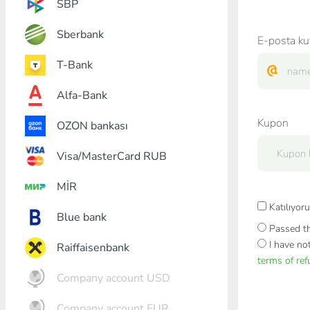
SBP
Sberbank
E-posta ku
T-Bank
Alfa-Bank
Kupon
OZON bankası
Visa/MasterCard RUB
MİR
Katılıyo
Blue bank
Passed th
I have no
Raiffaisenbank
terms of re
Company account USD
Company account EUR