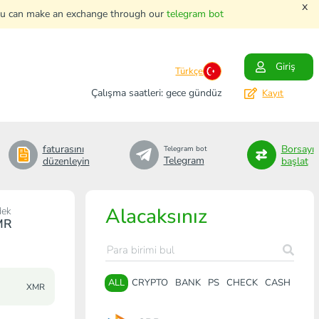
x
. You can make an exchange through our
telegram bot
Giriş
Türkçe
Çalışma saatleri: gece gündüz
Kayıt
faturasını
Borsayı
Telegram bot
Telegram
düzenleyin
başlat
Alacaksınız
dek
MR
ALL
CRYPTO
BANK
PS
CHECK
CASH
XMR