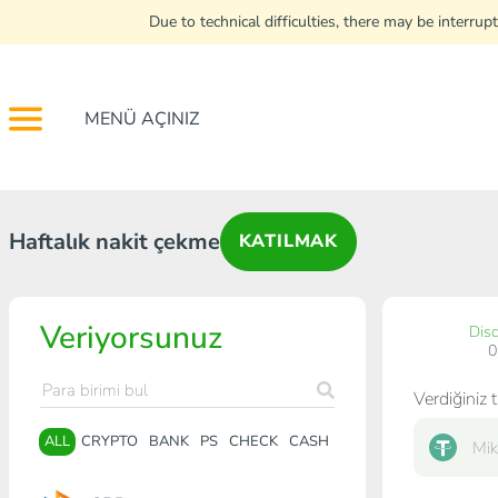
Due to technical difficulties, there may be interr
MENÜ AÇINIZ
Haftalık nakit çekme
KATILMAK
Veriyorsunuz
Dis
Verdiğiniz t
ALL
CRYPTO
BANK
PS
CHECK
CASH