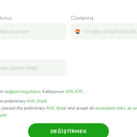
tunuz
Cüzdanına
rum
değişim koşullarını
. Katılıyorum
AML/KYC
e preliminary
AML check
t passed the preliminary
AML check
and accept all
associated risks, as w
fund
DEĞIŞTIRMEK