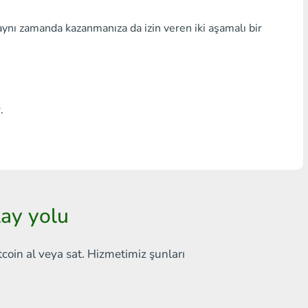
Herhangi bir banka THB
aynı zamanda kazanmanıza da izin veren iki aşamalı bir
Visa/MasterCard MDL
Visa/MasterCard AMD
Visa/MasterCard TRY
.
Bitcoin
Ethereum
Litecoin
ay yolu
Bitcoin Cash
tcoin al veya sat. Hizmetimiz şunları
Ripple
Dash