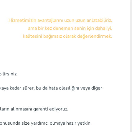
Visa/MasterCard KZT
Hizmetimizin avantajlarını uzun uzun anlatabiliriz,
Visa/MasterCard USD
ama bir kez denemen senin için daha iyi,
Visa/MasterCard EUR
kalitesini bağımsız olarak değerlendirmek.
Home Kredi Bankası
Herhangi bir banka MDL
lirsiniz.
Herhangi bir banka AMD
Herhangi bir banka KGS
a kadar sürer, bu da hata olasılığını veya diğer
Herhangi bir bankaUZS
ların alınmasını garanti ediyoruz.
Herhangi bir banka GEL
konusunda size yardımcı olmaya hazır yetkin
Herhangi bir banka PLN