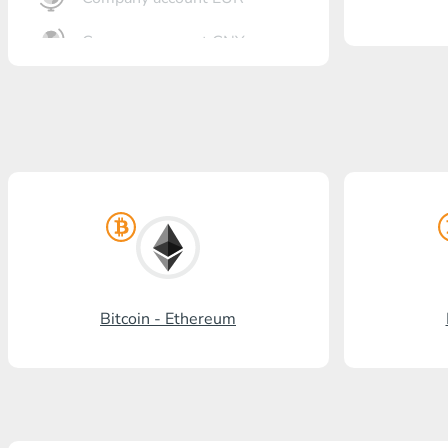
Company account CNY
Banka açma
Gazprombank
Posta bankası
Promsvyazbank
Rus standardı
Rosselkhozbank
Bitcoin - Ethereum
Visa/MasterCard KGS
Kaspi Bank
HalykBank