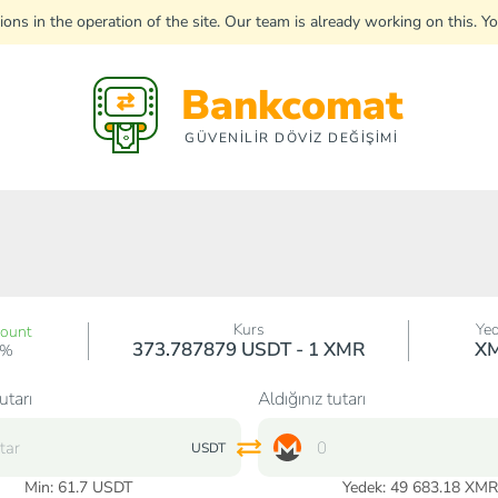
uptions in the operation of the site. Our team is already working on this
Bankcomat
GÜVENİLİR DÖVİZ DEĞİŞİMİ
Kurs
Ye
count
373.787879 USDT - 1 XMR
X
0%
utarı
Aldığınız tutarı
USDT
Min:
61.7
USDT
Yedek: 49 683.18 XMR