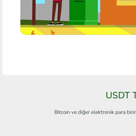
Herhangi bir banka THB
Visa/MasterCard MDL
Visa/MasterCard AMD
Visa/MasterCard TRY
Bitcoin
Ethereum
Litecoin
USDT T
Bitcoin Cash
Bitcoin ve diğer elektronik para biri
Ripple
Dash