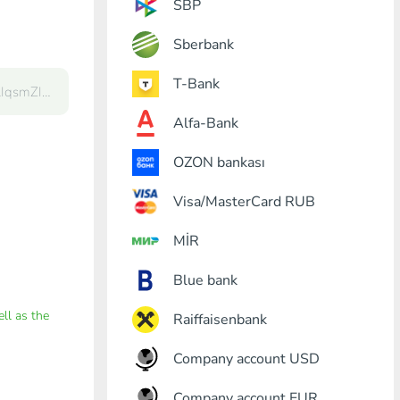
SBP
Sberbank
T-Bank
Alfa-Bank
OZON bankası
Visa/MasterCard RUB
MİR
Blue bank
ell as the
Raiffaisenbank
Company account USD
Company account EUR