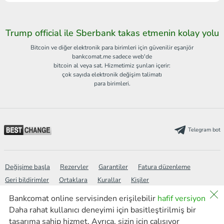
Trump official ile Sberbank takas etmenin kolay yolu
Bitcoin ve diğer elektronik para birimleri için güvenilir eşanjör
bankcomat.me sadece web'de
bitcoin al veya sat. Hizmetimiz şunları içerir:
çok sayıda elektronik değişim talimatı
para birimleri.
Telegram bot
Değişime başla
Rezervler
Garantiler
Fatura düzenleme
Geri bildirimler
Ortaklara
Kurallar
Kişiler
Bankcomat online servisinden erişilebilir
hafif versiyon
Daha rahat kullanıcı deneyimi için basitleştirilmiş bir
Wiki
Siyaset
SSS
Site Haritası
Arama
new
tasarıma sahip hizmet. Ayrıca, sizin için çalışıyor
Haberler
AML
Hafif versiyon