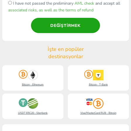
I have not passed the preliminary
AML check
and accept all
associated risks, as well as the terms of refund
DEĞIŞTIRMEK
İşte en popüler
destinasyonlar
Bitcoin - Ethereum
Bitcoin - T-Bank
USDT ERC20 - Sberbank
Visa/MasterCard RUB - Bitcoin