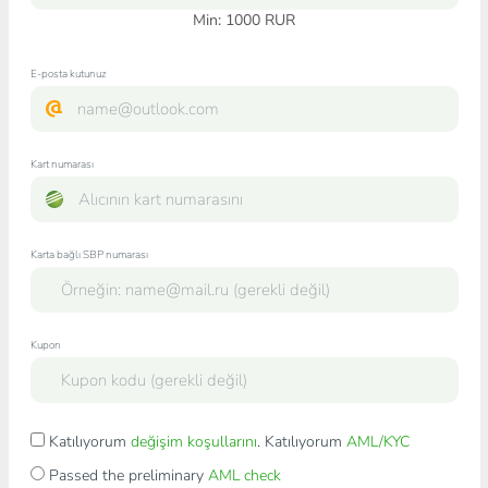
Min:
1000
RUR
E-posta kutunuz
Kart numarası
Karta bağlı SBP numarası
Kupon
Katılıyorum
değişim koşullarını
. Katılıyorum
AML/KYC
Passed the preliminary
AML check