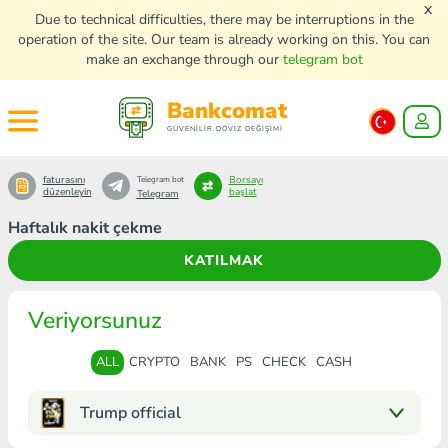
x
Due to technical difficulties, there may be interruptions in the
operation of the site. Our team is already working on this. You can
make an exchange through our
telegram bot
Bankcomat
GÜVENİLİR DÖVİZ DEĞİŞİMİ
faturasını
Borsayı
Telegram bot
düzenleyin
başlat
Telegram
Haftalık nakit çekme
KATILMAK
Veriyorsunuz
ALL
CRYPTO
BANK
PS
CHECK
CASH
Trump official