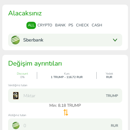
Alacaksınız
ALL
CRYPTO
BANK
PS
CHECK
CASH
Sberbank
Değişim ayrıntıları
Discount
Kurs
Yedek
0%
1 TRUMP - 116.72 RUR
RUR
Verdiğiniz tutarı
TRUMP
Min:
8.18
TRUMP
Aldığınız tutarı
RUR