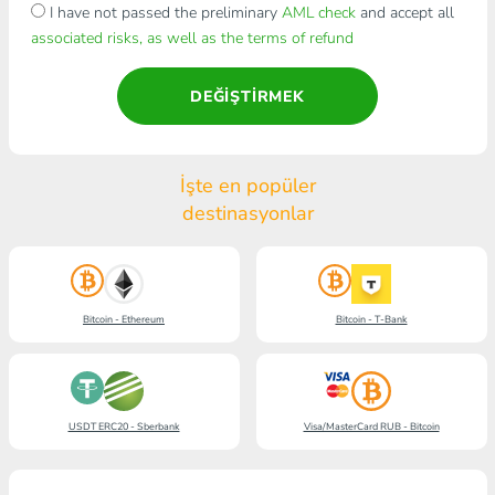
I have not passed the preliminary
AML check
and accept all
associated risks, as well as the terms of refund
DEĞIŞTIRMEK
İşte en popüler
destinasyonlar
Bitcoin - Ethereum
Bitcoin - T-Bank
USDT ERC20 - Sberbank
Visa/MasterCard RUB - Bitcoin