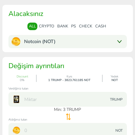
Alacaksınız
ALL
CRYPTO
BANK
PS
CHECK
CASH
Notcoin (NOT)
Değişim ayrıntıları
Discount
Kurs
Yedek
0%
1 TRUMP - 3823.761185 NOT
NOT
Verdiğiniz tutarı
TRUMP
Min:
3
TRUMP
Aldığınız tutarı
NOT