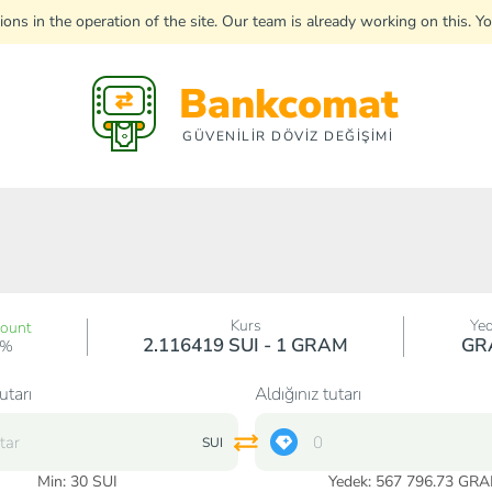
uptions in the operation of the site. Our team is already working on this
Bankcomat
GÜVENİLİR DÖVİZ DEĞİŞİMİ
Kurs
Ye
count
2.116419 SUI - 1 GRAM
GR
0%
utarı
Aldığınız tutarı
SUI
Min:
30
SUI
Yedek: 567 796.73 GR