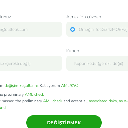
tunuz
Almak için cüzdan
Kupon
rum
değişim koşullarını
. Katılıyorum
AML/KYC
e preliminary
AML check
t passed the preliminary
AML check
and accept all
associated risks, as w
fund
DEĞIŞTIRMEK