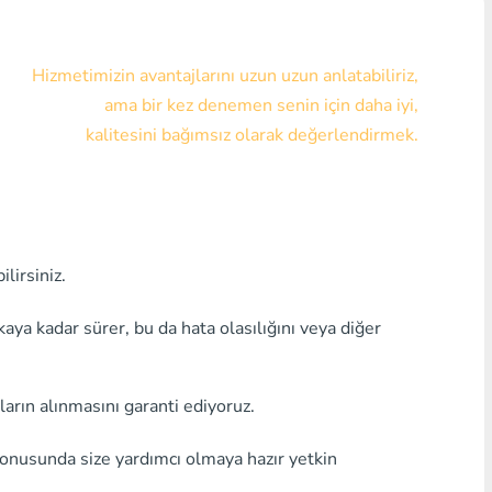
Visa/MasterCard KZT
Hizmetimizin avantajlarını uzun uzun anlatabiliriz,
Visa/MasterCard USD
ama bir kez denemen senin için daha iyi,
Visa/MasterCard EUR
kalitesini bağımsız olarak değerlendirmek.
Home Kredi Bankası
Herhangi bir banka MDL
lirsiniz.
Herhangi bir banka AMD
Herhangi bir banka KGS
a kadar sürer, bu da hata olasılığını veya diğer
Herhangi bir bankaUZS
ların alınmasını garanti ediyoruz.
Herhangi bir banka GEL
konusunda size yardımcı olmaya hazır yetkin
Herhangi bir banka PLN