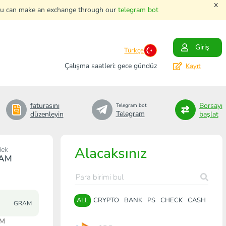
x
. You can make an exchange through our
telegram bot
Giriş
Türkçe
Çalışma saatleri: gece gündüz
Kayıt
faturasını
Borsayı
Telegram bot
Telegram
düzenleyin
başlat
Alacaksınız
dek
AM
ALL
CRYPTO
BANK
PS
CHECK
CASH
GRAM
AM