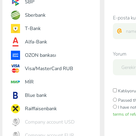
SBP
Sberbank
E-posta ku
T-Bank
Alfa-Bank
Yorum
OZON bankası
Visa/MasterCard RUB
MİR
Katılıyo
Blue bank
Passed th
I have no
Raiffaisenbank
terms of re
Company account USD
Company account EUR