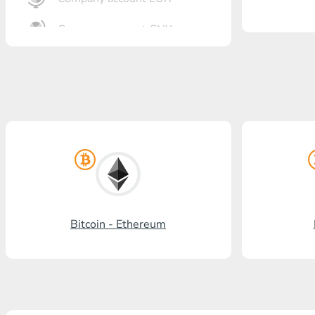
Company account CNY
Banka açma
Gazprombank
Posta bankası
Promsvyazbank
Rus standardı
Rosselkhozbank
Bitcoin - Ethereum
Visa/MasterCard KGS
Kaspi Bank
HalykBank