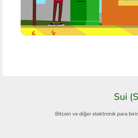
Herhangi bir banka THB
Visa/MasterCard MDL
Visa/MasterCard AMD
Visa/MasterCard TRY
Bitcoin
Ethereum
Litecoin
Sui (
Bitcoin Cash
Bitcoin ve diğer elektronik para biri
Ripple
Dash