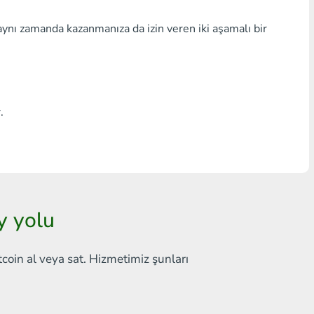
Herhangi bir banka THB
aynı zamanda kazanmanıza da izin veren iki aşamalı bir
Visa/MasterCard MDL
Visa/MasterCard AMD
Visa/MasterCard TRY
.
Bitcoin
Ethereum
Litecoin
y yolu
Bitcoin Cash
tcoin al veya sat. Hizmetimiz şunları
Ripple
Dash