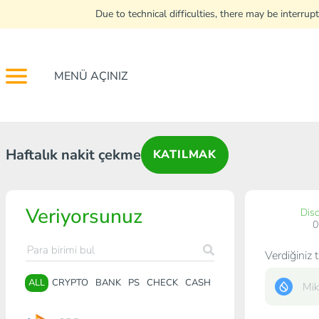
Due to technical difficulties, there may be interr
MENÜ AÇINIZ
Haftalık nakit çekme
KATILMAK
Veriyorsunuz
Dis
Verdiğiniz t
ALL
CRYPTO
BANK
PS
CHECK
CASH