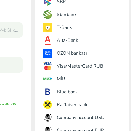
SBP
Sberbank
T-Bank
Alfa-Bank
OZON bankası
Visa/MasterCard RUB
MİR
Blue bank
ell as the
Raiffaisenbank
Company account USD
Company account EUR