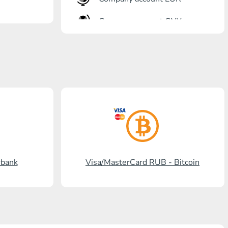
Company account CNY
Banka açma
Gazprombank
Posta bankası
Promsvyazbank
Rus standardı
Rosselkhozbank
rbank
Visa/MasterCard RUB - Bitcoin
Visa/MasterCard KGS
Kaspi Bank
HalykBank