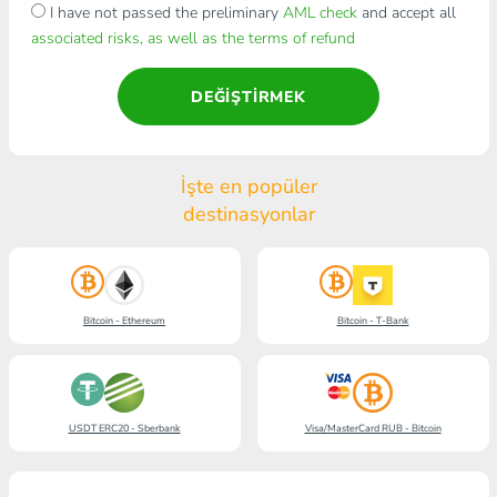
I have not passed the preliminary
AML check
and accept all
associated risks, as well as the terms of refund
DEĞIŞTIRMEK
İşte en popüler
destinasyonlar
Bitcoin - Ethereum
Bitcoin - T-Bank
USDT ERC20 - Sberbank
Visa/MasterCard RUB - Bitcoin