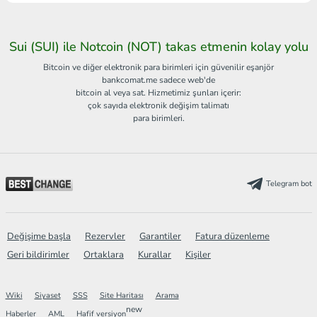
Sui (SUI) ile Notcoin (NOT) takas etmenin kolay yolu
Bitcoin ve diğer elektronik para birimleri için güvenilir eşanjör
bankcomat.me sadece web'de
bitcoin al veya sat. Hizmetimiz şunları içerir:
çok sayıda elektronik değişim talimatı
para birimleri.
Telegram bot
Değişime başla
Rezervler
Garantiler
Fatura düzenleme
Geri bildirimler
Ortaklara
Kurallar
Kişiler
Wiki
Siyaset
SSS
Site Haritası
Arama
new
Haberler
AML
Hafif versiyon