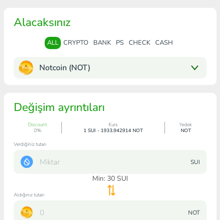
Alacaksınız
ALL
CRYPTO
BANK
PS
CHECK
CASH
Notcoin (NOT)
Değişim ayrıntıları
Discount
Kurs
Yedek
0%
1 SUI - 1933.942914 NOT
NOT
Verdiğiniz tutarı
SUI
Min:
30
SUI
Aldığınız tutarı
NOT