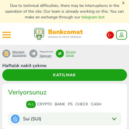
x
Due to technical difficulties, there may be interruptions in the
operation of the site. Our team is already working on this. You can
make an exchange through our
telegram bot
Bankcomat
GÜVENİLİR DÖVİZ DEĞİŞİMİ
faturasını
Borsayı
Telegram bot
düzenleyin
başlat
Telegram
Haftalık nakit çekme
KATILMAK
Veriyorsunuz
ALL
CRYPTO
BANK
PS
CHECK
CASH
Sui (SUI)