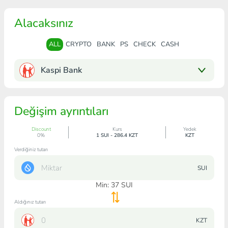
Alacaksınız
ALL
CRYPTO
BANK
PS
CHECK
CASH
Kaspi Bank
Değişim ayrıntıları
Discount
Kurs
Yedek
0%
1 SUI - 286.4 KZT
KZT
Verdiğiniz tutarı
SUI
Min:
37
SUI
Aldığınız tutarı
KZT