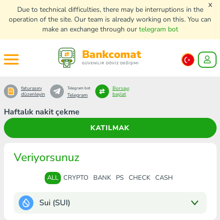
x
Due to technical difficulties, there may be interruptions in the
operation of the site. Our team is already working on this. You can
make an exchange through our
telegram bot
Bankcomat
GÜVENİLİR DÖVİZ DEĞİŞİMİ
faturasını
Borsayı
Telegram bot
düzenleyin
başlat
Telegram
Haftalık nakit çekme
KATILMAK
Veriyorsunuz
ALL
CRYPTO
BANK
PS
CHECK
CASH
Sui (SUI)