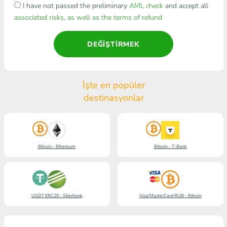
I have not passed the preliminary
AML check
and accept all
associated risks, as well as the terms of refund
DEĞIŞTIRMEK
İşte en popüler
destinasyonlar
Bitcoin - Ethereum
Bitcoin - T-Bank
USDT ERC20 - Sberbank
Visa/MasterCard RUB - Bitcoin