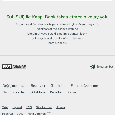
Sui (SUI) ile Kaspi Bank takas etmenin kolay yolu
Bitcoin ve diğer elektronik para birimleri için güvenilir eşanjör
bankcomat.me sadece web'de
bitcoin al veya sat. Hizmetimiz şunları içerir:
çok sayıda elektronik değişim talimatı
para birimleri.
Telegram bot
Değişime başla
Rezervler
Garantiler
Fatura düzenleme
Geri bildirimler
Ortaklara
Kurallar
Kişiler
Wiki
Siyaset
SSS
Site Haritası
Arama
new
Haberler
AML
Hafif versiyon