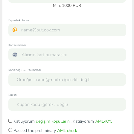
Min:
1000
RUR
E-posta kutunuz
Kart numarası
Karta bağlı SBP numarası
Kupon
Katılıyorum
değişim koşullarını
. Katılıyorum
AML/KYC
Passed the preliminary
AML check