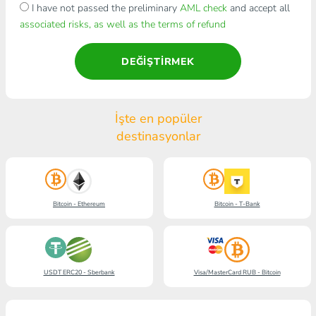
I have not passed the preliminary
AML check
and accept all
associated risks, as well as the terms of refund
DEĞIŞTIRMEK
İşte en popüler
destinasyonlar
Bitcoin - Ethereum
Bitcoin - T-Bank
USDT ERC20 - Sberbank
Visa/MasterCard RUB - Bitcoin