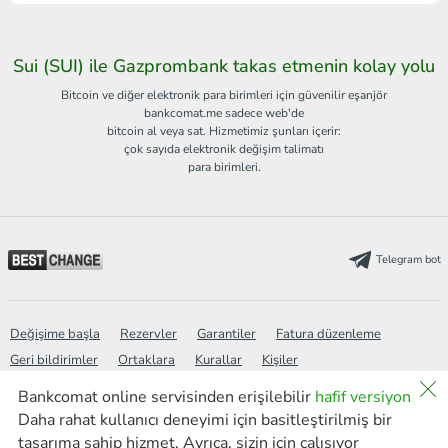
Sui (SUI) ile Gazprombank takas etmenin kolay yolu
Bitcoin ve diğer elektronik para birimleri için güvenilir eşanjör
bankcomat.me sadece web'de
bitcoin al veya sat. Hizmetimiz şunları içerir:
çok sayıda elektronik değişim talimatı
para birimleri.
Telegram bot
Değişime başla
Rezervler
Garantiler
Fatura düzenleme
Geri bildirimler
Ortaklara
Kurallar
Kişiler
Bankcomat online servisinden erişilebilir
hafif versiyon
Daha rahat kullanıcı deneyimi için basitleştirilmiş bir
Wiki
Siyaset
SSS
Site Haritası
Arama
new
tasarıma sahip hizmet. Ayrıca, sizin için çalışıyor
Haberler
AML
Hafif versiyon