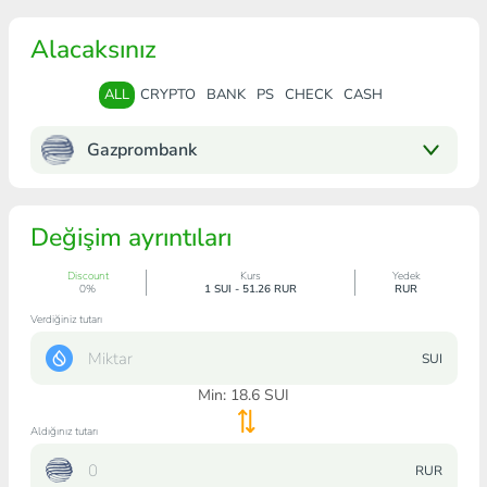
Alacaksınız
ALL
CRYPTO
BANK
PS
CHECK
CASH
Gazprombank
Değişim ayrıntıları
Discount
Kurs
Yedek
0%
1 SUI - 51.26 RUR
RUR
Verdiğiniz tutarı
SUI
Min:
18.6
SUI
Aldığınız tutarı
RUR