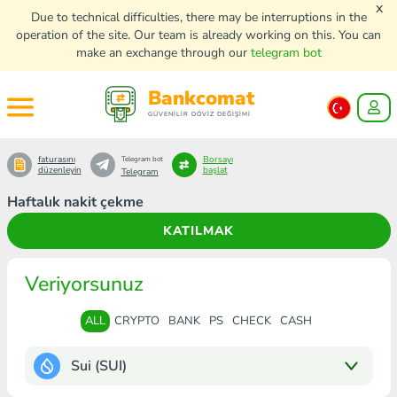
x
Due to technical difficulties, there may be interruptions in the
operation of the site. Our team is already working on this. You can
make an exchange through our
telegram bot
Bankcomat
GÜVENİLİR DÖVİZ DEĞİŞİMİ
faturasını
Borsayı
Telegram bot
düzenleyin
başlat
Telegram
Haftalık nakit çekme
KATILMAK
Veriyorsunuz
ALL
CRYPTO
BANK
PS
CHECK
CASH
Sui (SUI)