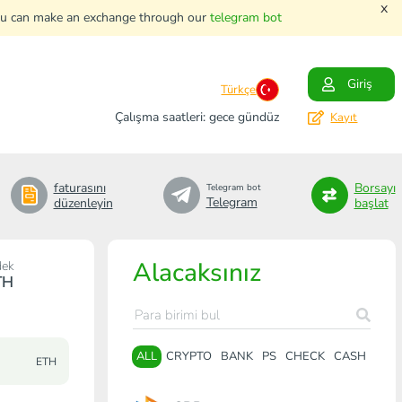
x
. You can make an exchange through our
telegram bot
Giriş
Türkçe
Çalışma saatleri: gece gündüz
Kayıt
faturasını
Borsayı
Telegram bot
Telegram
düzenleyin
başlat
Alacaksınız
dek
TH
ALL
CRYPTO
BANK
PS
CHECK
CASH
ETH