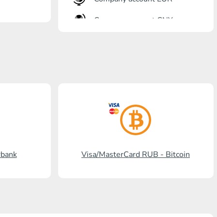
Company account CNY
Banka açma
Gazprombank
Posta bankası
Promsvyazbank
Rus standardı
Rosselkhozbank
rbank
Visa/MasterCard RUB - Bitcoin
Visa/MasterCard KGS
Kaspi Bank
HalykBank