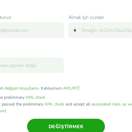
tunuz
Almak için cüzdan
rum
değişim koşullarını
. Katılıyorum
AML/KYC
e preliminary
AML check
t passed the preliminary
AML check
and accept all
associated risks, as w
fund
DEĞIŞTIRMEK