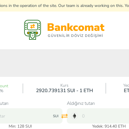
uptions in the operation of the site. Our team is already working on this
Bankcomat
GÜVENİLİR DÖVİZ DEĞİŞİMİ
Kurs
Ye
count
2920.739131 SUI - 1 ETH
E
0%
utarı
Aldığınız tutarı
SUI
Min:
128
SUI
Yedek: 914.40 ETH