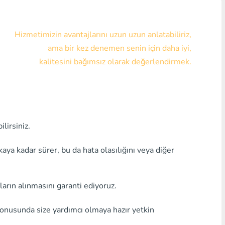
Visa/MasterCard KZT
Hizmetimizin avantajlarını uzun uzun anlatabiliriz,
Visa/MasterCard USD
ama bir kez denemen senin için daha iyi,
Visa/MasterCard EUR
kalitesini bağımsız olarak değerlendirmek.
Home Kredi Bankası
Herhangi bir banka MDL
lirsiniz.
Herhangi bir banka AMD
Herhangi bir banka KGS
a kadar sürer, bu da hata olasılığını veya diğer
Herhangi bir bankaUZS
ların alınmasını garanti ediyoruz.
Herhangi bir banka GEL
konusunda size yardımcı olmaya hazır yetkin
Herhangi bir banka PLN