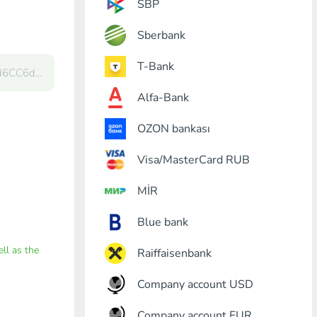
SBP
Sberbank
T-Bank
Alfa-Bank
OZON bankası
Visa/MasterCard RUB
MİR
Blue bank
ell as the
Raiffaisenbank
Company account USD
Company account EUR