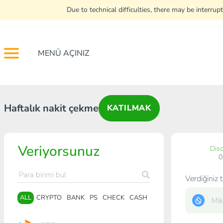
Due to technical difficulties, there may be interr
MENÜ AÇINIZ
Haftalık nakit çekme
KATILMAK
Veriyorsunuz
Dis
Verdiğiniz t
ALL
CRYPTO
BANK
PS
CHECK
CASH