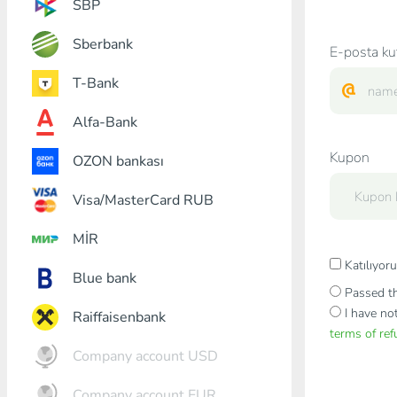
SBP
Sberbank
E-posta ku
T-Bank
Alfa-Bank
Kupon
OZON bankası
Visa/MasterCard RUB
MİR
Katılıyo
Blue bank
Passed th
I have no
Raiffaisenbank
terms of re
Company account USD
Company account EUR