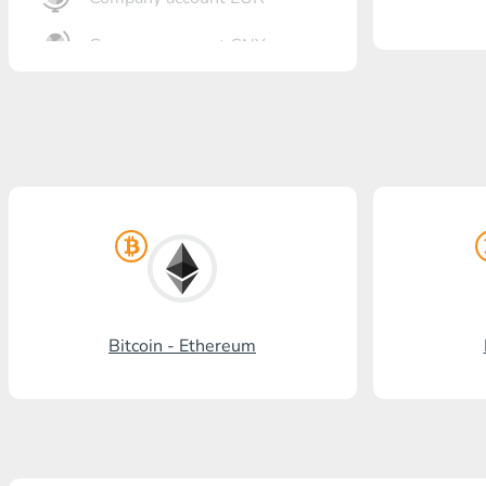
Company account CNY
Banka açma
Gazprombank
Posta bankası
Promsvyazbank
Rus standardı
Rosselkhozbank
Bitcoin - Ethereum
Visa/MasterCard KGS
Kaspi Bank
HalykBank