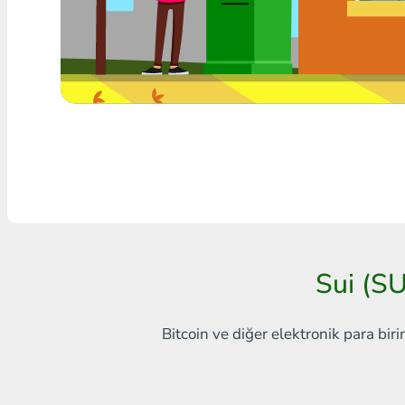
Herhangi bir banka THB
Visa/MasterCard MDL
Visa/MasterCard AMD
Visa/MasterCard TRY
Bitcoin
Ethereum
Litecoin
Sui (SU
Bitcoin Cash
Bitcoin ve diğer elektronik para biri
Ripple
Dash