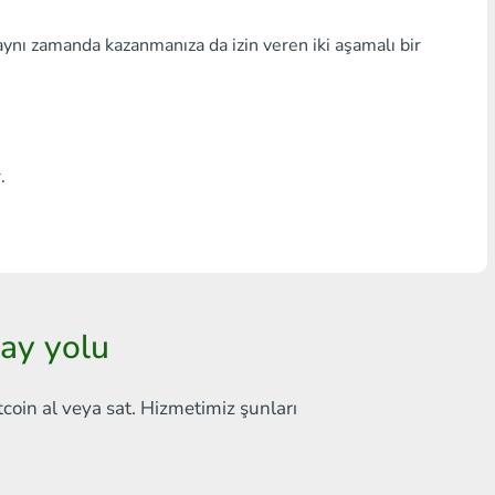
Herhangi bir banka THB
aynı zamanda kazanmanıza da izin veren iki aşamalı bir
Visa/MasterCard MDL
Visa/MasterCard AMD
Visa/MasterCard TRY
.
Bitcoin
Ethereum
Litecoin
lay yolu
Bitcoin Cash
tcoin al veya sat. Hizmetimiz şunları
Ripple
Dash