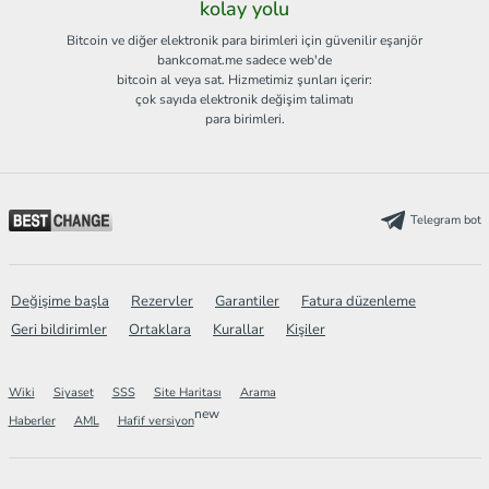
kolay yolu
Bitcoin ve diğer elektronik para birimleri için güvenilir eşanjör
bankcomat.me sadece web'de
bitcoin al veya sat. Hizmetimiz şunları içerir:
çok sayıda elektronik değişim talimatı
para birimleri.
Telegram bot
Değişime başla
Rezervler
Garantiler
Fatura düzenleme
Geri bildirimler
Ortaklara
Kurallar
Kişiler
Wiki
Siyaset
SSS
Site Haritası
Arama
new
Haberler
AML
Hafif versiyon