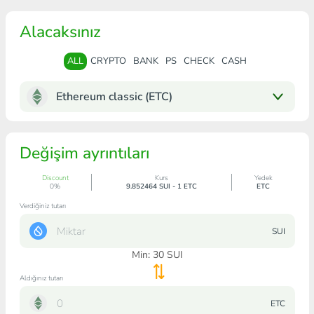
Alacaksınız
ALL
CRYPTO
BANK
PS
CHECK
CASH
Ethereum classic (ETC)
Değişim ayrıntıları
Discount
Kurs
Yedek
0%
9.852464 SUI - 1 ETC
ETC
Verdiğiniz tutarı
SUI
Min:
30
SUI
Aldığınız tutarı
ETC