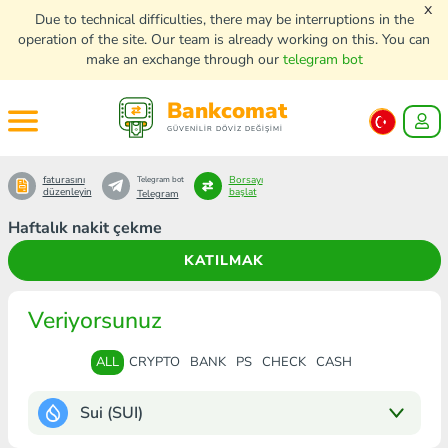
x
Due to technical difficulties, there may be interruptions in the
operation of the site. Our team is already working on this. You can
make an exchange through our
telegram bot
Bankcomat
GÜVENİLİR DÖVİZ DEĞİŞİMİ
faturasını
Borsayı
Telegram bot
düzenleyin
başlat
Telegram
Haftalık nakit çekme
KATILMAK
Veriyorsunuz
ALL
CRYPTO
BANK
PS
CHECK
CASH
Sui (SUI)