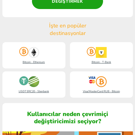
DEĞIŞTIRMEK
İşte en popüler
destinasyonlar
Bitcoin - Ethereum
Bitcoin - T-Bank
USDT ERC20 - Sberbank
Visa/MasterCard RUB - Bitcoin
Kullanıcılar neden çevrimiçi
değiştiricimizi seçiyor?