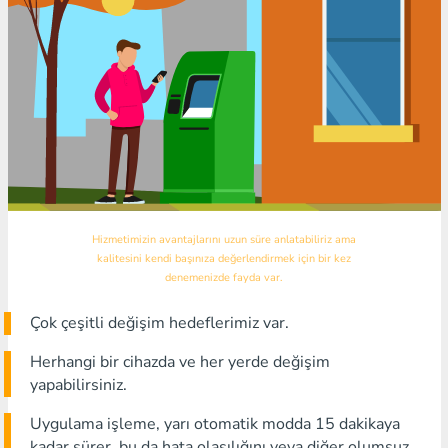
Hizmetimizin avantajlarını uzun süre anlatabiliriz ama
kalitesini kendi başınıza değerlendirmek için bir kez
denemenizde fayda var.
Çok çeşitli değişim hedeflerimiz var.
Herhangi bir cihazda ve her yerde değişim
yapabilirsiniz.
Uygulama işleme, yarı otomatik modda 15 dakikaya
kadar sürer, bu da hata olasılığını veya diğer olumsuz