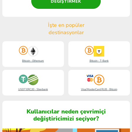
DEĞIŞTIRMEK
İşte en popüler
destinasyonlar
Bitcoin - Ethereum
Bitcoin - T-Bank
USDT ERC20 - Sberbank
Visa/MasterCard RUB - Bitcoin
Kullanıcılar neden çevrimiçi
değiştiricimizi seçiyor?