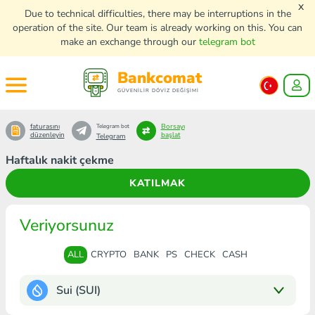
x
Due to technical difficulties, there may be interruptions in the
operation of the site. Our team is already working on this. You can
make an exchange through our
telegram bot
Bankcomat
GÜVENİLİR DÖVİZ DEĞİŞİMİ
faturasını
Borsayı
Telegram bot
düzenleyin
başlat
Telegram
Haftalık nakit çekme
KATILMAK
Veriyorsunuz
ALL
CRYPTO
BANK
PS
CHECK
CASH
Sui (SUI)