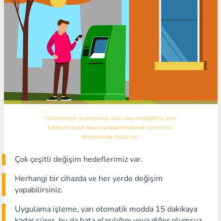
Hizmetimizin avantajlarını uzun süre anlatabiliriz ama
kalitesini kendi başınıza değerlendirmek için bir kez
denemenizde fayda var.
Çok çeşitli değişim hedeflerimiz var.
Herhangi bir cihazda ve her yerde değişim
yapabilirsiniz.
Uygulama işleme, yarı otomatik modda 15 dakikaya
kadar sürer, bu da hata olasılığını veya diğer olumsuz