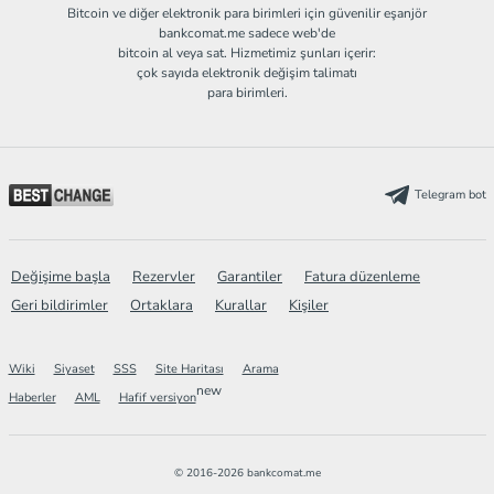
Bitcoin ve diğer elektronik para birimleri için güvenilir eşanjör
bankcomat.me sadece web'de
bitcoin al veya sat. Hizmetimiz şunları içerir:
çok sayıda elektronik değişim talimatı
para birimleri.
Telegram bot
Değişime başla
Rezervler
Garantiler
Fatura düzenleme
Geri bildirimler
Ortaklara
Kurallar
Kişiler
Wiki
Siyaset
SSS
Site Haritası
Arama
new
Haberler
AML
Hafif versiyon
© 2016-2026 bankcomat.me