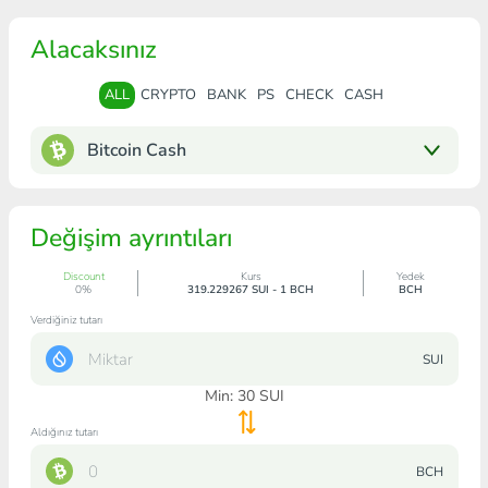
Alacaksınız
ALL
CRYPTO
BANK
PS
CHECK
CASH
Bitcoin Cash
Değişim ayrıntıları
Discount
Kurs
Yedek
0%
319.229267 SUI - 1 BCH
BCH
Verdiğiniz tutarı
SUI
Min:
30
SUI
Aldığınız tutarı
BCH