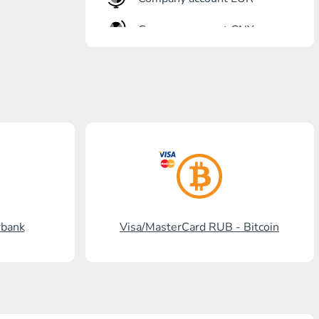
Company account CNY
Banka açma
Gazprombank
Posta bankası
Promsvyazbank
Rus standardı
Rosselkhozbank
rbank
Visa/MasterCard RUB - Bitcoin
Visa/MasterCard KGS
Kaspi Bank
HalykBank