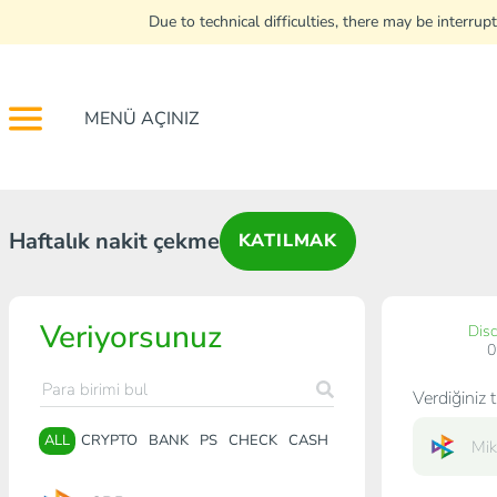
Due to technical difficulties, there may be interr
MENÜ AÇINIZ
Haftalık nakit çekme
KATILMAK
Veriyorsunuz
Dis
Verdiğiniz t
ALL
CRYPTO
BANK
PS
CHECK
CASH