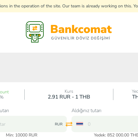
uptions in the operation of the site. Our team is already working on this
Bankcomat
GÜVENİLİR DÖVİZ DEĞİŞİMİ
Kurs
Ye
count
2.91 RUR - 1 THB
T
0%
utarı
Aldığınız tutarı
RUR
Min:
10000
RUR
Yedek: 852 000.00 TH