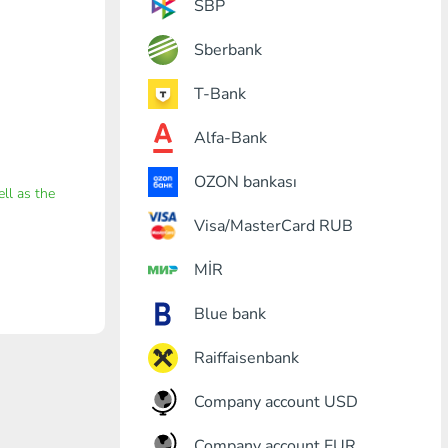
SBP
Sberbank
T-Bank
Alfa-Bank
OZON bankası
ell as the
Visa/MasterCard RUB
MİR
Blue bank
Raiffaisenbank
Company account USD
Company account EUR