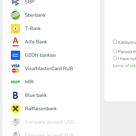
SBP
Sberbank
T-Bank
Alfa-Bank
Katılıyo
Passed th
OZON bankası
I have no
terms of re
Visa/MasterCard RUB
MİR
Blue bank
Raiffaisenbank
Company account USD
Company account EUR