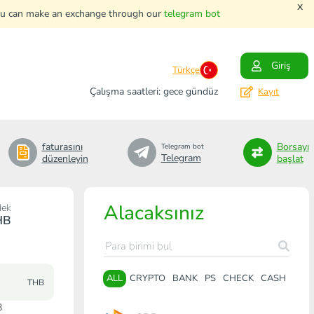
x
. You can make an exchange through our
telegram bot
Giriş
Türkçe
Çalışma saatleri: gece gündüz
Kayıt
faturasını
Borsayı
Telegram bot
Telegram
düzenleyin
başlat
Alacaksınız
dek
HB
ALL
CRYPTO
BANK
PS
CHECK
CASH
THB
B