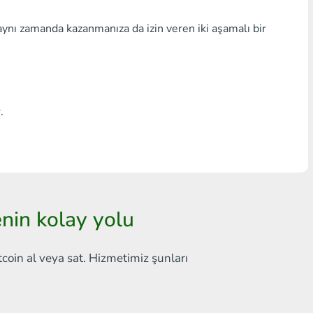
Herhangi bir banka THB
aynı zamanda kazanmanıza da izin veren iki aşamalı bir
Visa/MasterCard MDL
Visa/MasterCard AMD
Visa/MasterCard TRY
.
Bitcoin
Ethereum
Litecoin
nin kolay yolu
Bitcoin Cash
tcoin al veya sat. Hizmetimiz şunları
Ripple
Dash