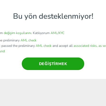
Bu yön desteklenmiyor!
rum
değişim koşullarını
. Katılıyorum
AML/KYC
e preliminary
AML check
t passed the preliminary
AML check
and accept all
associated risks, as w
fund
DEĞIŞTIRMEK