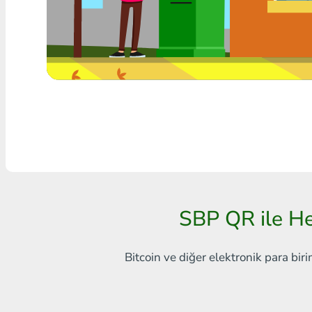
Herhangi bir banka THB
Visa/MasterCard MDL
Visa/MasterCard AMD
Visa/MasterCard TRY
Bitcoin
Ethereum
Litecoin
SBP QR ile He
Bitcoin Cash
Bitcoin ve diğer elektronik para biri
Ripple
Dash