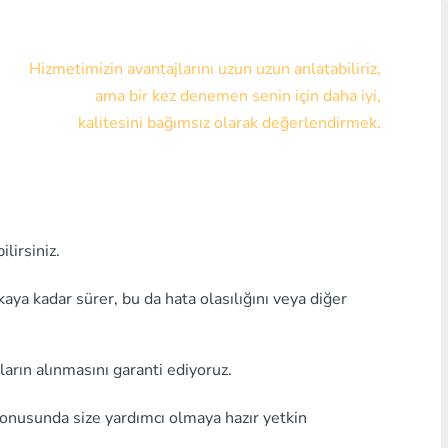
Visa/MasterCard KZT
Hizmetimizin avantajlarını uzun uzun anlatabiliriz,
Visa/MasterCard USD
ama bir kez denemen senin için daha iyi,
Visa/MasterCard EUR
kalitesini bağımsız olarak değerlendirmek.
Home Kredi Bankası
Herhangi bir banka MDL
lirsiniz.
Herhangi bir banka AMD
Herhangi bir banka KGS
a kadar sürer, bu da hata olasılığını veya diğer
Herhangi bir bankaUZS
ların alınmasını garanti ediyoruz.
Herhangi bir banka GEL
konusunda size yardımcı olmaya hazır yetkin
Herhangi bir banka PLN