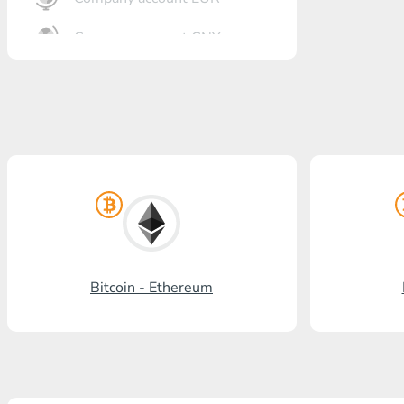
Company account CNY
Banka açma
Gazprombank
Posta bankası
Promsvyazbank
Rus standardı
Rosselkhozbank
Bitcoin - Ethereum
Visa/MasterCard KGS
Kaspi Bank
HalykBank