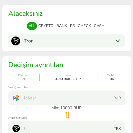
Alacaksınız
ALL
CRYPTO
BANK
PS
CHECK
CASH
Tron
Değişim ayrıntıları
Discount
Kurs
Yedek
0%
31.63 RUR - 1 TRX
TRX
Verdiğiniz tutarı
RUR
Min:
10000
RUR
Aldığınız tutarı
TRX