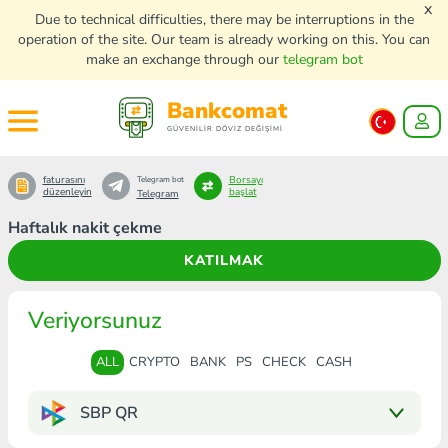
x
Due to technical difficulties, there may be interruptions in the
operation of the site. Our team is already working on this. You can
make an exchange through our
telegram bot
Bankcomat
GÜVENİLİR DÖVİZ DEĞİŞİMİ
faturasını
Borsayı
Telegram bot
düzenleyin
başlat
Telegram
Haftalık nakit çekme
KATILMAK
Veriyorsunuz
ALL
CRYPTO
BANK
PS
CHECK
CASH
SBP QR