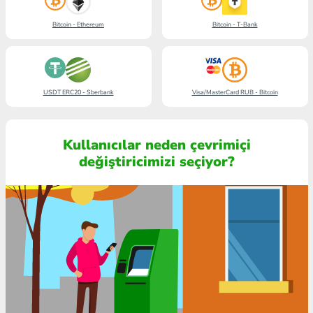
Bitcoin - Ethereum
Bitcoin - T-Bank
USDT ERC20 - Sberbank
Visa/MasterCard RUB - Bitcoin
Kullanıcılar neden çevrimiçi
değiştiricimizi seçiyor?