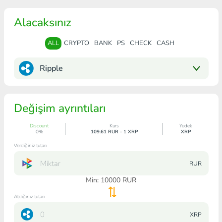
Alacaksınız
ALL
CRYPTO
BANK
PS
CHECK
CASH
Ripple
Değişim ayrıntıları
Discount
Kurs
Yedek
0%
109.61 RUR - 1 XRP
XRP
Verdiğiniz tutarı
RUR
Min:
10000
RUR
Aldığınız tutarı
XRP