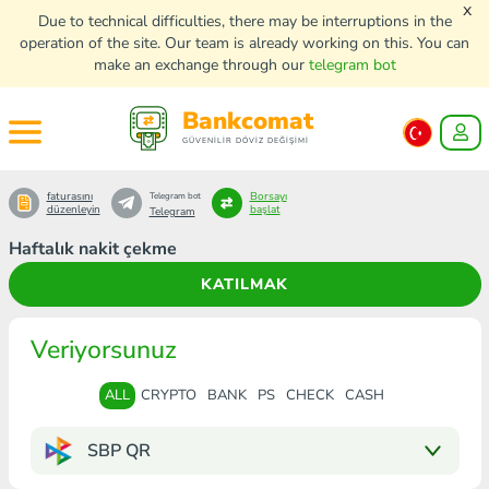
x
Due to technical difficulties, there may be interruptions in the
operation of the site. Our team is already working on this. You can
make an exchange through our
telegram bot
Bankcomat
GÜVENİLİR DÖVİZ DEĞİŞİMİ
faturasını
Borsayı
Telegram bot
düzenleyin
başlat
Telegram
Haftalık nakit çekme
KATILMAK
Veriyorsunuz
ALL
CRYPTO
BANK
PS
CHECK
CASH
SBP QR