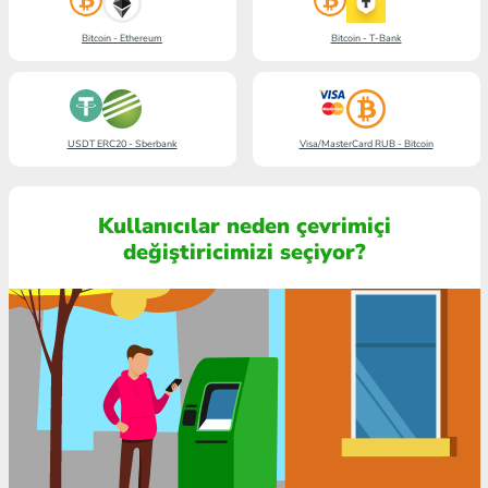
Bitcoin - Ethereum
Bitcoin - T-Bank
USDT ERC20 - Sberbank
Visa/MasterCard RUB - Bitcoin
Kullanıcılar neden çevrimiçi
değiştiricimizi seçiyor?