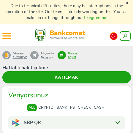
x
Due to technical difficulties, there may be interruptions in the
operation of the site. Our team is already working on this. You can
make an exchange through our
telegram bot
Bankcomat
GÜVENİLİR DÖVİZ DEĞİŞİMİ
faturasını
Borsayı
Telegram bot
düzenleyin
başlat
Telegram
Haftalık nakit çekme
KATILMAK
Veriyorsunuz
ALL
CRYPTO
BANK
PS
CHECK
CASH
SBP QR