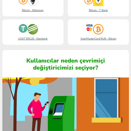
Bitcoin - Ethereum
Bitcoin - T-Bank
USDT ERC20 - Sberbank
Visa/MasterCard RUB - Bitcoin
Kullanıcılar neden çevrimiçi
değiştiricimizi seçiyor?