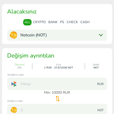
Alacaksınız
ALL
CRYPTO
BANK
PS
CHECK
CASH
Notcoin (NOT)
Değişim ayrıntıları
Discount
Kurs
Yedek
0%
1 RUR - 27.871038 NOT
NOT
Verdiğiniz tutarı
RUR
Min:
10000
RUR
Aldığınız tutarı
NOT