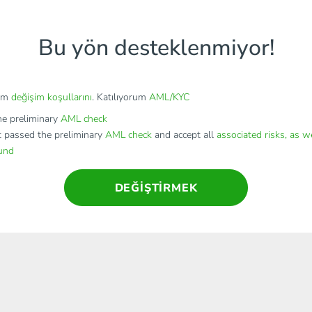
Bu yön desteklenmiyor!
rum
değişim koşullarını
. Katılıyorum
AML/KYC
e preliminary
AML check
t passed the preliminary
AML check
and accept all
associated risks, as w
fund
DEĞIŞTIRMEK