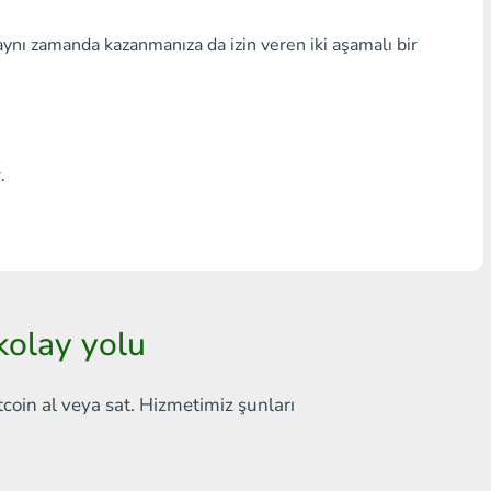
Herhangi bir banka THB
aynı zamanda kazanmanıza da izin veren iki aşamalı bir
Visa/MasterCard MDL
Visa/MasterCard AMD
Visa/MasterCard TRY
.
Bitcoin
Ethereum
Litecoin
olay yolu
Bitcoin Cash
tcoin al veya sat. Hizmetimiz şunları
Ripple
Dash