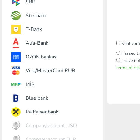
SBP
Sberbank
T-Bank
Alfa-Bank
Katılıyo
Passed th
OZON bankası
I have no
terms of re
Visa/MasterCard RUB
MİR
Blue bank
Raiffaisenbank
Company account USD
Company account EUR