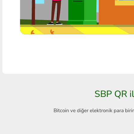
Herhangi bir banka THB
Visa/MasterCard MDL
Visa/MasterCard AMD
Visa/MasterCard TRY
Bitcoin
Ethereum
Litecoin
SBP QR i
Bitcoin Cash
Bitcoin ve diğer elektronik para biri
Ripple
Dash