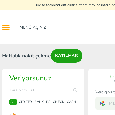
Due to technical difficulties, there may be interr
MENÜ AÇINIZ
Haftalık nakit çekme
KATILMAK
Veriyorsunuz
Dis
Verdiğiniz t
ALL
CRYPTO
BANK
PS
CHECK
CASH