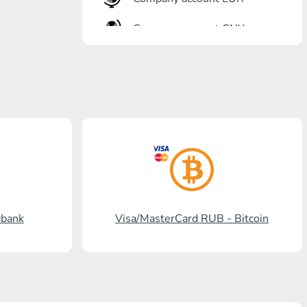
Company account CNY
Banka açma
Gazprombank
Posta bankası
Promsvyazbank
Rus standardı
Rosselkhozbank
rbank
Visa/MasterCard RUB - Bitcoin
Visa/MasterCard KGS
Kaspi Bank
HalykBank