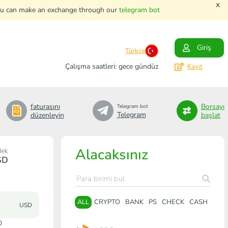
x
. You can make an exchange through our
telegram bot
Giriş
Türkçe
Çalışma saatleri: gece gündüz
Kayıt
faturasını
Borsayı
Telegram bot
Telegram
düzenleyin
başlat
Alacaksınız
dek
SD
ALL
CRYPTO
BANK
PS
CHECK
CASH
USD
D