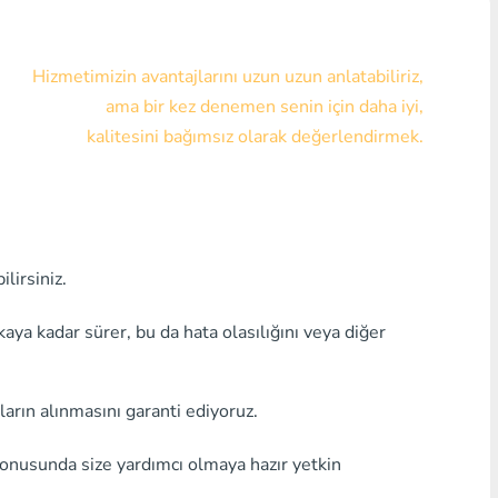
Visa/MasterCard KZT
Hizmetimizin avantajlarını uzun uzun anlatabiliriz,
Visa/MasterCard USD
ama bir kez denemen senin için daha iyi,
Visa/MasterCard EUR
kalitesini bağımsız olarak değerlendirmek.
Home Kredi Bankası
Herhangi bir banka MDL
lirsiniz.
Herhangi bir banka AMD
Herhangi bir banka KGS
a kadar sürer, bu da hata olasılığını veya diğer
Herhangi bir bankaUZS
ların alınmasını garanti ediyoruz.
Herhangi bir banka GEL
konusunda size yardımcı olmaya hazır yetkin
Herhangi bir banka PLN