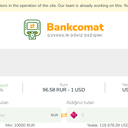
uptions in the operation of the site. Our team is already working on this
Bankcomat
GÜVENİLİR DÖVİZ DEĞİŞİMİ
Kurs
Ye
count
96.58 RUR - 1 USD
U
0%
utarı
Aldığınız tutarı
RUR
Min:
10000
RUR
Yedek: 118 676.39 US