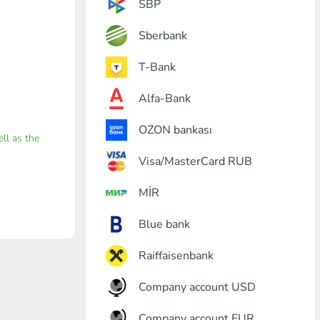
SBP
Sberbank
T-Bank
Alfa-Bank
OZON bankası
ell as the
Visa/MasterCard RUB
MİR
Blue bank
Raiffaisenbank
Company account USD
Company account EUR