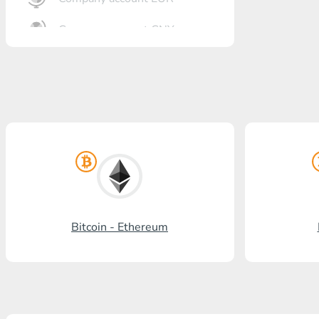
Company account CNY
Banka açma
Gazprombank
Posta bankası
Promsvyazbank
Rus standardı
Rosselkhozbank
Bitcoin - Ethereum
Visa/MasterCard KGS
Kaspi Bank
HalykBank