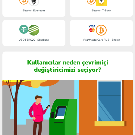
Bitcoin - Ethereum
Bitcoin - T-Bank
USDT ERC20 - Sberbank
Visa/MasterCard RUB - Bitcoin
Kullanıcılar neden çevrimiçi
değiştiricimizi seçiyor?